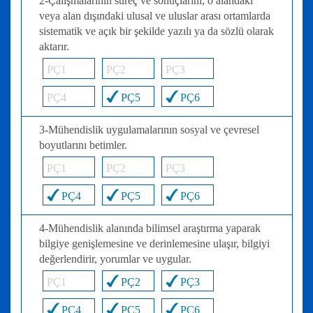
2-Çalışmalarının süreç ve sonuçlarını, o alandaki
veya alan dışındaki ulusal ve uluslar arası ortamlarda
sistematik ve açık bir şekilde yazılı ya da sözlü olarak
aktarır.
PÇ1
PÇ2
PÇ3
PÇ4
PÇ5
PÇ6
3-Mühendislik uygulamalarının sosyal ve çevresel
boyutlarını betimler.
PÇ1
PÇ2
PÇ3
PÇ4
PÇ5
PÇ6
4-Mühendislik alanında bilimsel araştırma yaparak
bilgiye genişlemesine ve derinlemesine ulaşır, bilgiyi
değerlendirir, yorumlar ve uygular.
PÇ1
PÇ2
PÇ3
PÇ4
PÇ5
PÇ6