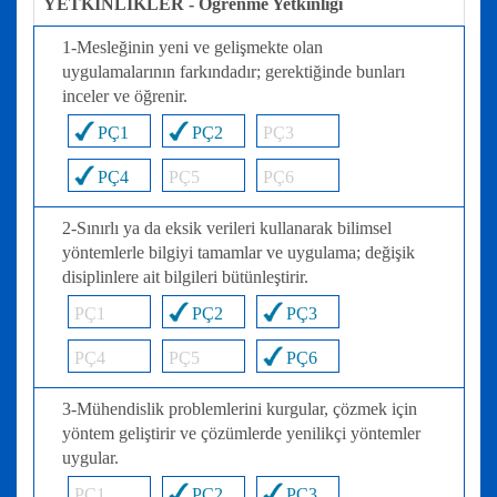
YETKİNLİKLER - Öğrenme Yetkinliği
1-Mesleğinin yeni ve gelişmekte olan
uygulamalarının farkındadır; gerektiğinde bunları
inceler ve öğrenir.
PÇ1
PÇ2
PÇ3
PÇ4
PÇ5
PÇ6
2-Sınırlı ya da eksik verileri kullanarak bilimsel
yöntemlerle bilgiyi tamamlar ve uygulama; değişik
disiplinlere ait bilgileri bütünleştirir.
PÇ1
PÇ2
PÇ3
PÇ4
PÇ5
PÇ6
3-Mühendislik problemlerini kurgular, çözmek için
yöntem geliştirir ve çözümlerde yenilikçi yöntemler
uygular.
PÇ1
PÇ2
PÇ3