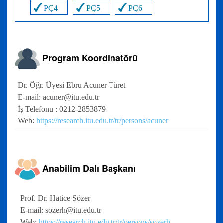
PÇ4
PÇ5
PÇ6
Program Koordinatörü
Dr. Öğr. Üyesi Ebru Acuner Türet
E-mail: acuner@itu.edu.tr
İş Telefonu : 0212-2853879
Web:
https://research.itu.edu.tr/tr/persons/acuner
Anabilim Dalı Başkanı
Prof. Dr. Hatice Sözer
E-mail: sozerh@itu.edu.tr
Web:
https://research.itu.edu.tr/tr/persons/sozerh