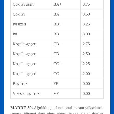
Çok iyi üzeri
BA+
3.75
Çok iyi
BA
3.50
İyi üzeri
BB+
3.25
İyi
BB
3.00
Koşullu-geçer
CB+
2.75
Koşullu-geçer
CB
2.50
Koşullu-geçer
CC+
2.25
Koşullu-geçer
CC
2.00
Başarısız
FF
0.00
Vizesiz başarısız
VF
0.00
MADDE 59-
Ağırlıklı genel not ortalamasını yükseltmek
isteyen öğrenci ders alma süresi içinde aldığı dersleri