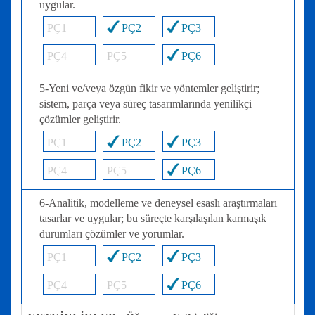
uygular.
PÇ1
PÇ2
PÇ3
PÇ4
PÇ5
PÇ6
5-Yeni ve/veya özgün fikir ve yöntemler geliştirir;
sistem, parça veya süreç tasarımlarında yenilikçi
çözümler geliştirir.
PÇ1
PÇ2
PÇ3
PÇ4
PÇ5
PÇ6
6-Analitik, modelleme ve deneysel esaslı araştırmaları
tasarlar ve uygular; bu süreçte karşılaşılan karmaşık
durumları çözümler ve yorumlar.
PÇ1
PÇ2
PÇ3
PÇ4
PÇ5
PÇ6