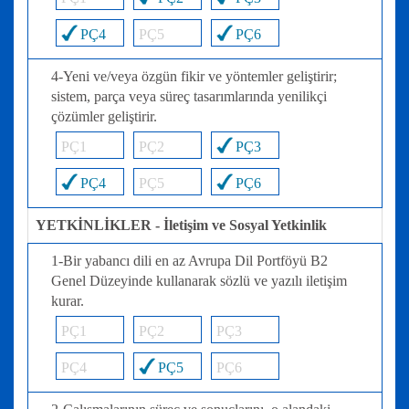
PÇ4
PÇ5
PÇ6
4-Yeni ve/veya özgün fikir ve yöntemler geliştirir;
sistem, parça veya süreç tasarımlarında yenilikçi
çözümler geliştirir.
PÇ1
PÇ2
PÇ3
PÇ4
PÇ5
PÇ6
YETKİNLİKLER - İletişim ve Sosyal Yetkinlik
1-Bir yabancı dili en az Avrupa Dil Portföyü B2
Genel Düzeyinde kullanarak sözlü ve yazılı iletişim
kurar.
PÇ1
PÇ2
PÇ3
PÇ4
PÇ5
PÇ6