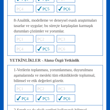
PÇ4
PÇ5
PÇ6
8-Analitik, modelleme ve deneysel esaslı araştırmaları
tasarlar ve uygular; bu süreçte karşılaşılan karmaşık
durumları çözümler ve yorumlar.
PÇ1
PÇ2
PÇ3
PÇ4
PÇ5
PÇ6
YETKİNLİKLER - Alana Özgü Yetkinlik
1-Verilerin toplanması, yorumlanması, duyurulması
aşamalarında ve mesleki tüm etkinliklerde toplumsal,
bilimsel ve etik değerleri gözetir.
PÇ1
PÇ2
PÇ3
PÇ4
PÇ5
PÇ6
2-Sınırlı ya da eksik verileri kullanarak bilimsel