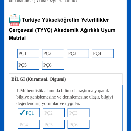
kullanabilme (Alana Özgü Yetkinlik).
Türkiye Yükseköğretim Yeterlilikler
Çerçevesi (TYYÇ) Akademik Ağırlıklı Uyum
Matrisi
PÇ1
PÇ2
PÇ3
PÇ4
PÇ5
PÇ6
BİLGİ (Kuramsal, Olgusal)
1-Mühendislik alanında bilimsel araştırma yaparak
bilgiye genişlemesine ve derinlemesine ulaşır, bilgiyi
değerlendirir, yorumlar ve uygular.
PÇ1
PÇ2
PÇ3
PÇ4
PÇ5
PÇ6