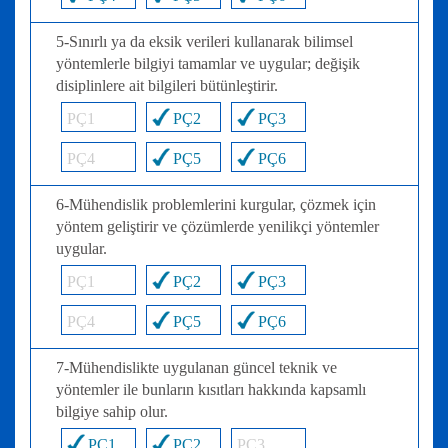
5-Sınırlı ya da eksik verileri kullanarak bilimsel
yöntemlerle bilgiyi tamamlar ve uygular; değişik
disiplinlere ait bilgileri bütünleştirir.
PÇ1
PÇ2
PÇ3
PÇ4
PÇ5
PÇ6
6-Mühendislik problemlerini kurgular, çözmek için
yöntem geliştirir ve çözümlerde yenilikçi yöntemler
uygular.
PÇ1
PÇ2
PÇ3
PÇ4
PÇ5
PÇ6
7-Mühendislikte uygulanan güncel teknik ve
yöntemler ile bunların kısıtları hakkında kapsamlı
bilgiye sahip olur.
PÇ1
PÇ2
PÇ3