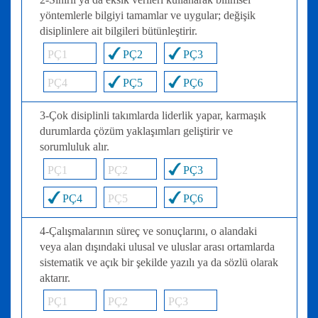
yöntemlerle bilgiyi tamamlar ve uygular; değişik
disiplinlere ait bilgileri bütünleştirir.
PÇ1
PÇ2
PÇ3
PÇ4
PÇ5
PÇ6
3-Çok disiplinli takımlarda liderlik yapar, karmaşık
durumlarda çözüm yaklaşımları geliştirir ve
sorumluluk alır.
PÇ1
PÇ2
PÇ3
PÇ4
PÇ5
PÇ6
4-Çalışmalarının süreç ve sonuçlarını, o alandaki
veya alan dışındaki ulusal ve uluslar arası ortamlarda
sistematik ve açık bir şekilde yazılı ya da sözlü olarak
aktarır.
PÇ1
PÇ2
PÇ3