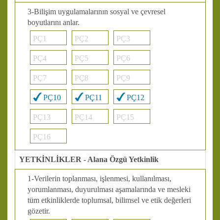
3-Bilişim uygulamalarının sosyal ve çevresel
boyutlarını anlar.
PÇ1
PÇ2
PÇ3
PÇ4
PÇ5
PÇ6
PÇ7
PÇ8
PÇ9
PÇ10
PÇ11
PÇ12
PÇ13
PÇ14
PÇ15
PÇ16
YETKİNLİKLER - Alana Özgü Yetkinlik
1-Verilerin toplanması, işlenmesi, kullanılması,
yorumlanması, duyurulması aşamalarında ve mesleki
tüm etkinliklerde toplumsal, bilimsel ve etik değerleri
gözetir.