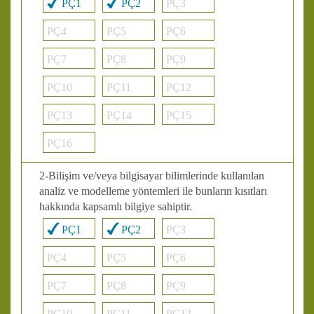
PÇ1
PÇ2
PÇ3
PÇ4
PÇ5
PÇ6
PÇ7
PÇ8
PÇ9
PÇ10
PÇ11
PÇ12
PÇ13
PÇ14
PÇ15
PÇ16
2-Bilişim ve/veya bilgisayar bilimlerinde kullanılan
analiz ve modelleme yöntemleri ile bunların kısıtları
hakkında kapsamlı bilgiye sahiptir.
PÇ1
PÇ2
PÇ3
PÇ4
PÇ5
PÇ6
PÇ7
PÇ8
PÇ9
PÇ10
PÇ11
PÇ12