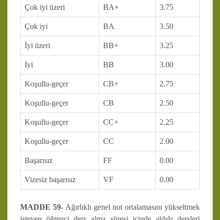
Çok iyi üzeri
BA+
3.75
Çok iyi
BA
3.50
İyi üzeri
BB+
3.25
İyi
BB
3.00
Koşullu-geçer
CB+
2.75
Koşullu-geçer
CB
2.50
Koşullu-geçer
CC+
2.25
Koşullu-geçer
CC
2.00
Başarısız
FF
0.00
Vizesiz başarısız
VF
0.00
MADDE 59-
Ağırlıklı genel not ortalamasını yükseltmek
isteyen öğrenci ders alma süresi içinde aldığı dersleri