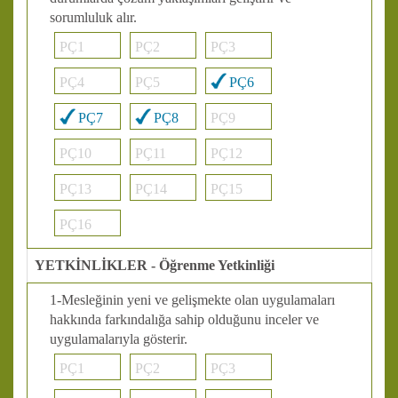
sorumluluk alır.
PÇ1
PÇ2
PÇ3
PÇ4
PÇ5
PÇ6
PÇ7
PÇ8
PÇ9
PÇ10
PÇ11
PÇ12
PÇ13
PÇ14
PÇ15
PÇ16
YETKİNLİKLER - Öğrenme Yetkinliği
1-Mesleğinin yeni ve gelişmekte olan uygulamaları
hakkında farkındalığa sahip olduğunu inceler ve
uygulamalarıyla gösterir.
PÇ1
PÇ2
PÇ3