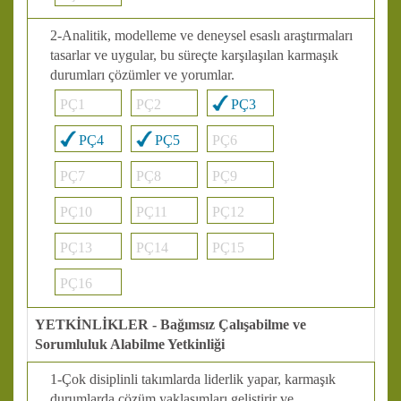
2-Analitik, modelleme ve deneysel esaslı araştırmaları
tasarlar ve uygular, bu süreçte karşılaşılan karmaşık
durumları çözümler ve yorumlar.
PÇ1
PÇ2
PÇ3
PÇ4
PÇ5
PÇ6
PÇ7
PÇ8
PÇ9
PÇ10
PÇ11
PÇ12
PÇ13
PÇ14
PÇ15
PÇ16
YETKİNLİKLER - Bağımsız Çalışabilme ve
Sorumluluk Alabilme Yetkinliği
1-Çok disiplinli takımlarda liderlik yapar, karmaşık
durumlarda çözüm yaklaşımları geliştirir ve