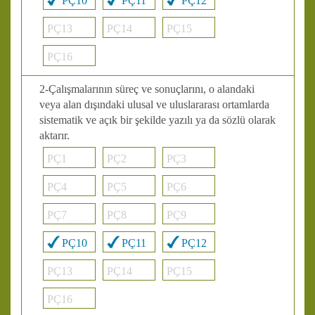
PÇ10
PÇ11
PÇ12
PÇ13
PÇ14
PÇ15
PÇ16
2-Çalışmalarının süreç ve sonuçlarını, o alandaki
veya alan dışındaki ulusal ve uluslararası ortamlarda
sistematik ve açık bir şekilde yazılı ya da sözlü olarak
aktarır.
PÇ1
PÇ2
PÇ3
PÇ4
PÇ5
PÇ6
PÇ7
PÇ8
PÇ9
PÇ10
PÇ11
PÇ12
PÇ13
PÇ14
PÇ15
PÇ16