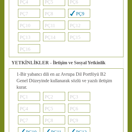
PÇ4
PÇ5
PÇ6
PÇ7
PÇ8
PÇ9
PÇ10
PÇ11
PÇ12
PÇ13
PÇ14
PÇ15
PÇ16
YETKİNLİKLER - İletişim ve Sosyal Yetkinlik
1-Bir yabancı dili en az Avrupa Dil Portföyü B2
Genel Düzeyinde kullanarak sözlü ve yazılı iletişim
kurar.
PÇ1
PÇ2
PÇ3
PÇ4
PÇ5
PÇ6
PÇ7
PÇ8
PÇ9