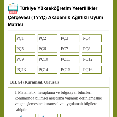
Türkiye Yükseköğretim Yeterlilikler
Çerçevesi (TYYÇ) Akademik Ağırlıklı Uyum
Matrisi
PÇ1
PÇ2
PÇ3
PÇ4
PÇ5
PÇ6
PÇ7
PÇ8
PÇ9
PÇ10
PÇ11
PÇ12
PÇ13
PÇ14
PÇ15
PÇ16
BİLGİ (Kuramsal, Olgusal)
1-Matematik, hesaplama ve bilgisayar bilimleri
konularında bilimsel araştırma yaparak derinlemesine
ve genişlemesine kuramsal ve uygulamalı bilgilere
sahiptir.