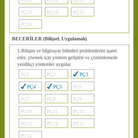
PÇ13
PÇ14
PÇ15
PÇ16
BECERİLER (Bilişsel, Uygulamalı)
1-Bilişim ve bilgisayar bilimleri problemlerini işaret
eder, çözmek için yöntem geliştirir ve çözümlemede
yenilikçi yöntemler uygular.
PÇ1
PÇ2
PÇ3
PÇ4
PÇ5
PÇ6
PÇ7
PÇ8
PÇ9
PÇ10
PÇ11
PÇ12
PÇ13
PÇ14
PÇ15
PÇ16