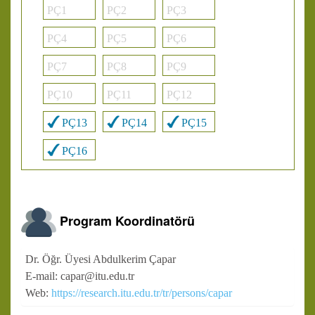
PÇ1
PÇ2
PÇ3
PÇ4
PÇ5
PÇ6
PÇ7
PÇ8
PÇ9
PÇ10
PÇ11
PÇ12
PÇ13
PÇ14
PÇ15
PÇ16
Program Koordinatörü
Dr. Öğr. Üyesi Abdulkerim Çapar
E-mail: capar@itu.edu.tr
Web:
https://research.itu.edu.tr/tr/persons/capar