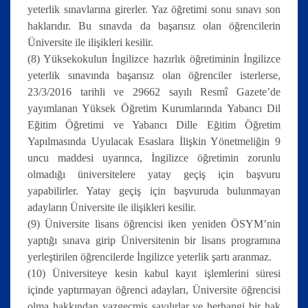
yeterlik sınavlarına girerler. Yaz öğretimi sonu sınavı son
haklarıdır. Bu sınavda da başarısız olan öğrencilerin
Üniversite ile ilişikleri kesilir.
(8) Yüksekokulun İngilizce hazırlık öğretiminin İngilizce
yeterlik sınavında başarısız olan öğrenciler isterlerse,
23/3/2016 tarihli ve 29662 sayılı Resmî Gazete’de
yayımlanan Yüksek Öğretim Kurumlarında Yabancı Dil
Eğitim Öğretimi ve Yabancı Dille Eğitim Öğretim
Yapılmasında Uyulacak Esaslara İlişkin Yönetmeliğin 9
uncu maddesi uyarınca, İngilizce öğretimin zorunlu
olmadığı üniversitelere yatay geçiş için başvuru
yapabilirler. Yatay geçiş için başvuruda bulunmayan
adayların Üniversite ile ilişikleri kesilir.
(9) Üniversite lisans öğrencisi iken yeniden ÖSYM’nin
yaptığı sınava girip Üniversitenin bir lisans programına
yerleştirilen öğrencilerde İngilizce yeterlik şartı aranmaz.
(10) Üniversiteye kesin kabul kayıt işlemlerini süresi
içinde yaptırmayan öğrenci adayları, Üniversite öğrencisi
olma hakkından vazgeçmiş sayılırlar ve herhangi bir hak