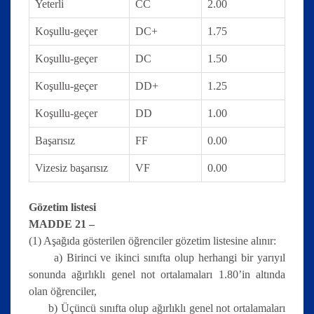
Yeterli
CC
2.00
Koşullu-geçer
DC+
1.75
Koşullu-geçer
DC
1.50
Koşullu-geçer
DD+
1.25
Koşullu-geçer
DD
1.00
Başarısız
FF
0.00
Vizesiz başarısız
VF
0.00
Gözetim listesi
MADDE 21 –
(1) Aşağıda gösterilen öğrenciler gözetim listesine alınır:
a) Birinci ve ikinci sınıfta olup herhangi bir yarıyıl
sonunda ağırlıklı genel not ortalamaları 1.80’in altında
olan öğrenciler,
b) Üçüncü sınıfta olup ağırlıklı genel not ortalamaları