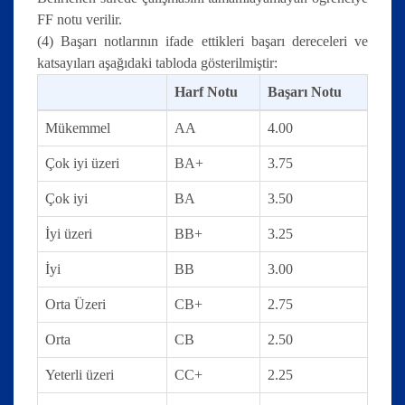
FF notu verilir.
(4) Başarı notlarının ifade ettikleri başarı dereceleri ve
katsayıları aşağıdaki tabloda gösterilmiştir:
Harf Notu
Başarı Notu
Mükemmel
AA
4.00
Çok iyi üzeri
BA+
3.75
Çok iyi
BA
3.50
İyi üzeri
BB+
3.25
İyi
BB
3.00
Orta Üzeri
CB+
2.75
Orta
CB
2.50
Yeterli üzeri
CC+
2.25