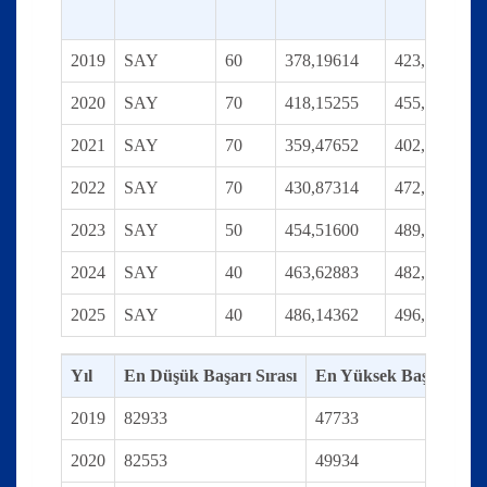
2019
SAY
60
378,19614
423,09245
2020
SAY
70
418,15255
455,30244
2021
SAY
70
359,47652
402,59719
2022
SAY
70
430,87314
472,41539
2023
SAY
50
454,51600
489,09476
2024
SAY
40
463,62883
482,95475
2025
SAY
40
486,14362
496,50965
Yıl
En Düşük Başarı Sırası
En Yüksek Başarı Sıras
2019
82933
47733
2020
82553
49934