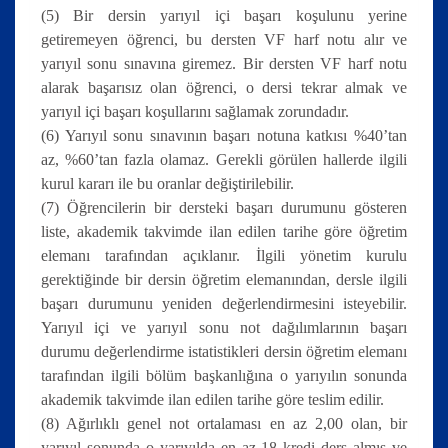
(5) Bir dersin yarıyıl içi başarı koşulunu yerine
getiremeyen öğrenci, bu dersten VF harf notu alır ve
yarıyıl sonu sınavına giremez. Bir dersten VF harf notu
alarak başarısız olan öğrenci, o dersi tekrar almak ve
yarıyıl içi başarı koşullarını sağlamak zorundadır.
(6) Yarıyıl sonu sınavının başarı notuna katkısı %40’tan
az, %60’tan fazla olamaz. Gerekli görülen hallerde ilgili
kurul kararı ile bu oranlar değiştirilebilir.
(7) Öğrencilerin bir dersteki başarı durumunu gösteren
liste, akademik takvimde ilan edilen tarihe göre öğretim
elemanı tarafından açıklanır. İlgili yönetim kurulu
gerektiğinde bir dersin öğretim elemanından, dersle ilgili
başarı durumunu yeniden değerlendirmesini isteyebilir.
Yarıyıl içi ve yarıyıl sonu not dağılımlarının başarı
durumu değerlendirme istatistikleri dersin öğretim elemanı
tarafından ilgili bölüm başkanlığına o yarıyılın sonunda
akademik takvimde ilan edilen tarihe göre teslim edilir.
(8) Ağırlıklı genel not ortalaması en az 2,00 olan, bir
yarıyıl sonunda o yarıyılda en az 18 kredi ders almış ve