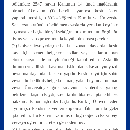
bölümlere 2547 sayılı Kanunun 14 üncü maddesinin
birinci fıkrasının (f) bendi uyarınca kesin kayıt
yaptırabilmesi için Yükseköğretim Kurulu ve Üniversite
Senatosu tarafından belirlenen esaslarda yer alan koşulları
taşıması ve başka bir yükseköğretim kurumunun örgün ön
lisans ve lisans programında kayıtlı olmaması gerekir.
(3) Üniversiteye yerleşme hakkı kazanan adaylardan kesin
kayıt için istenen belgelerin asılları veya asıllarını ibraz
etmek koşulu ile onaylı örneği kabul edilir. Askerlik
durumu ve adli sicil kaydına ilişkin olarak ise adayın yazılı
beyanına dayanılarak işlem yapılır. Kesin kayıt için sahte
veya tahrif edilmiş belge kullanan, yalan beyanda bulunan
veya Üniversiteye giriş sınavında sahtecilik yaptığı
belirlenen kişinin kaydı, kayıt tarihi itibarıyla iptal edilir ve
hakkında kanuni işlemler başlatılır. Bu kişi Üniversiteden
ayrılmışsa kendisine verilen diploma dâhil tüm belgeler
iptal edilir. Bu kişilerin yatırmış olduğu öğrenci katkı payı
ve/veya öğrenim ücretleri geri ödenmez.
(4) Üniversitenin yurt dışındaki bir üniversite ile ortak