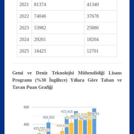
2021
81374
41340
2022
74046
37678
2023
53982
25886
2024
29261
18204
2025
18425
12701
Gemi ve Deniz Teknolojisi Mühendisliği Lisans
Programı (%30 İngilizce) Yıllara Göre Taban ve
Tavan Puan Grafiği
500
472.415
472.415
496.51
496.51
463.629
463.629
489.095
489.095
455.302
455.302
486.144
486.144
454.516
454.516
482.955
482.955
450
430.873
430.873
423.092
423.092
418.153
418.153