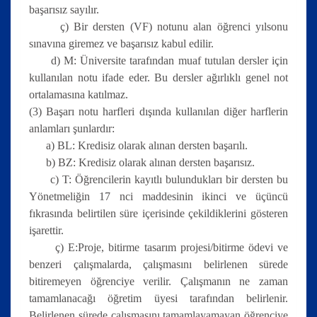
başarısız sayılır.
ç) Bir dersten (VF) notunu alan öğrenci yılsonu
sınavına giremez ve başarısız kabul edilir.
d) M: Üniversite tarafından muaf tutulan dersler için
kullanılan notu ifade eder. Bu dersler ağırlıklı genel not
ortalamasına katılmaz.
(3) Başarı notu harfleri dışında kullanılan diğer harflerin
anlamları şunlardır:
a) BL: Kredisiz olarak alınan dersten başarılı.
b) BZ: Kredisiz olarak alınan dersten başarısız.
c) T: Öğrencilerin kayıtlı bulundukları bir dersten bu
Yönetmeliğin 17 nci maddesinin ikinci ve üçüncü
fıkrasında belirtilen süre içerisinde çekildiklerini gösteren
işarettir.
ç) E:Proje, bitirme tasarım projesi/bitirme ödevi ve
benzeri çalışmalarda, çalışmasını belirlenen sürede
bitiremeyen öğrenciye verilir. Çalışmanın ne zaman
tamamlanacağı öğretim üyesi tarafından belirlenir.
Belirlenen sürede çalışmasını tamamlayamayan öğrenciye