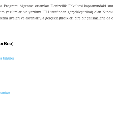
 Programı öğrenme ortamları Denizcilik Fakültesi kapsamındaki sınıfla
ğitim yazılımları ve yazılımı İTÜ tarafından gerçekleştirilmiş olan Nino
m üyeleri ve akranlarıyla gerçekleştirdikleri bire bir çalışmalarla da öğ
erBee)
 bilgiler
uanları