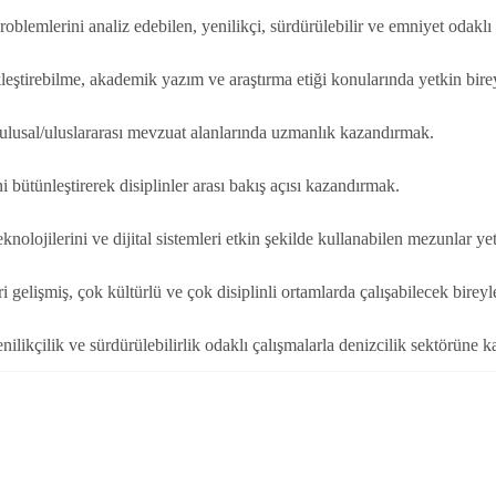
oblemlerini analiz edebilen, yenilikçi, sürdürülebilir ve emniyet odakl
kleştirebilme, akademik yazım ve araştırma etiği konularında yetkin birey
 ulusal/uluslararası mevzuat alanlarında uzmanlık kazandırmak.
 bütünleştirerek disiplinler arası bakış açısı kazandırmak.
olojilerini ve dijital sistemleri etkin şekilde kullanabilen mezunlar yet
leri gelişmiş, çok kültürlü ve çok disiplinli ortamlarda çalışabilecek bire
likçilik ve sürdürülebilirlik odaklı çalışmalarla denizcilik sektörüne k