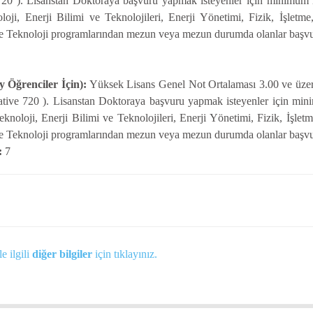
0 ). Lisanstan Doktoraya başvuru yapmak isteyenler için minimum li
oji, Enerji Bilimi ve Teknolojileri, Enerji Yönetimi, Fizik, İşle
ve Teknoloji programlarından mezun veya mezun durumda olanlar başvur
 Öğrenciler İçin):
Yüksek Lisans Genel Not Ortalaması 3.00 ve üzer
ve 720 ). Lisanstan Doktoraya başvuru yapmak isteyenler için minim
noloji, Enerji Bilimi ve Teknolojileri, Enerji Yönetimi, Fizik, İşl
ve Teknoloji programlarından mezun veya mezun durumda olanlar başvur
:
7
e ilgili
diğer bilgiler
için tıklayınız.