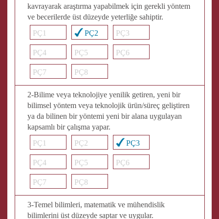
kavrayarak araştırma yapabilmek için gerekli yöntem
ve becerilerde üst düzeyde yeterliğe sahiptir.
PÇ1
PÇ2
PÇ3
PÇ4
PÇ5
PÇ6
PÇ7
PÇ8
2-Bilime veya teknolojiye yenilik getiren, yeni bir
bilimsel yöntem veya teknolojik ürün/süreç geliştiren
ya da bilinen bir yöntemi yeni bir alana uygulayan
kapsamlı bir çalışma yapar.
PÇ1
PÇ2
PÇ3
PÇ4
PÇ5
PÇ6
PÇ7
PÇ8
3-Temel bilimleri, matematik ve mühendislik
bilimlerini üst düzeyde saptar ve uygular.