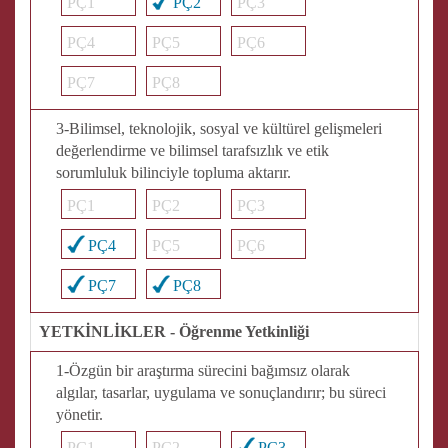
PÇ1
PÇ2
PÇ3
PÇ4
PÇ5
PÇ6
PÇ7
PÇ8
3-Bilimsel, teknolojik, sosyal ve kültürel gelişmeleri
değerlendirme ve bilimsel tarafsızlık ve etik
sorumluluk bilinciyle topluma aktarır.
PÇ1
PÇ2
PÇ3
PÇ4
PÇ5
PÇ6
PÇ7
PÇ8
YETKİNLİKLER - Öğrenme Yetkinliği
1-Özgün bir araştırma sürecini bağımsız olarak
algılar, tasarlar, uygulama ve sonuçlandırır; bu süreci
yönetir.
PÇ1
PÇ2
PÇ3