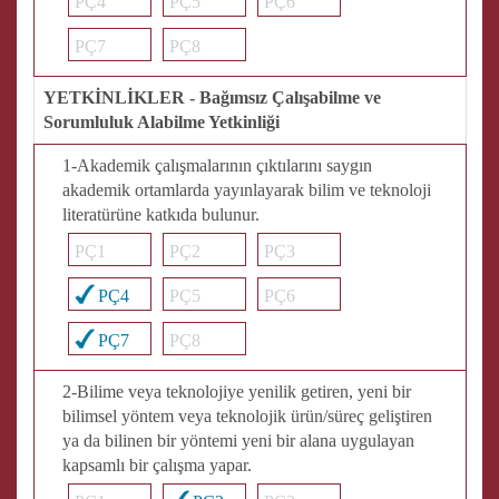
PÇ4
PÇ5
PÇ6
PÇ7
PÇ8
YETKİNLİKLER - Bağımsız Çalışabilme ve
Sorumluluk Alabilme Yetkinliği
1-Akademik çalışmalarının çıktılarını saygın
akademik ortamlarda yayınlayarak bilim ve teknoloji
literatürüne katkıda bulunur.
PÇ1
PÇ2
PÇ3
PÇ4
PÇ5
PÇ6
PÇ7
PÇ8
2-Bilime veya teknolojiye yenilik getiren, yeni bir
bilimsel yöntem veya teknolojik ürün/süreç geliştiren
ya da bilinen bir yöntemi yeni bir alana uygulayan
kapsamlı bir çalışma yapar.