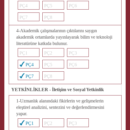
PÇ4
PÇ5
PÇ6
PÇ7
PÇ8
4-Akademik çalışmalarının çıktılarını saygın
akademik ortamlarda yayınlayarak bilim ve teknoloji
literatürüne katkıda bulunur.
PÇ1
PÇ2
PÇ3
PÇ4
PÇ5
PÇ6
PÇ7
PÇ8
YETKİNLİKLER - İletişim ve Sosyal Yetkinlik
1-Uzmanlık alanındaki fikirlerin ve gelişmelerin
eleştirel analizini, sentezini ve değerlendirmesini
yapar.
PÇ1
PÇ2
PÇ3