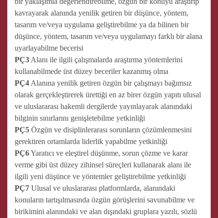
bir yaklaşımla değerlendirebilme, özgün bir konuyu araştırıp
kavrayarak alanında yenilik getiren bir düşünce, yöntem,
tasarım ve/veya uygulama geliştirebilme ya da bilinen bir
düşünce, yöntem, tasarım ve/veya uygulamayı farklı bir alana
uyarlayabilme becerisi
PÇ3
Alanı ile ilgili çalışmalarda araştırma yöntemlerini
kullanabilmede üst düzey beceriler kazanmış olma
PÇ4
Alanına yenilik getiren özgün bir çalışmayı bağımsız
olarak gerçekleştirerek ürettiği en az birer özgün yapıtı ulusal
ve uluslararası hakemli dergilerde yayınlayarak alanındaki
bilginin sınırlarını genişletebilme yetkinliği
PÇ5
Özgün ve disiplinlerarası sorunların çözümlenmesini
gerektiren ortamlarda liderlik yapabilme yetkinliği
PÇ6
Yaratıcı ve eleştirel düşünme, sorun çözme ve karar
verme gibi üst düzey zihinsel süreçleri kullanarak alanı ile
ilgili yeni düşünce ve yöntemler geliştirebilme yetkinliği
PÇ7
Ulusal ve uluslararası platformlarda, alanındaki
konuların tartışılmasında özgün görüşlerini savunabilme ve
birikimini alanındaki ve alan dışındaki gruplara yazılı, sözlü