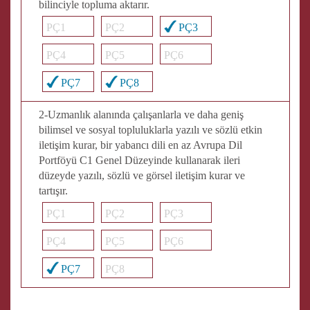
bilinciyle topluma aktarır.
PÇ1
PÇ2
PÇ3
PÇ4
PÇ5
PÇ6
PÇ7
PÇ8
2-Uzmanlık alanında çalışanlarla ve daha geniş
bilimsel ve sosyal topluluklarla yazılı ve sözlü etkin
iletişim kurar, bir yabancı dili en az Avrupa Dil
Portföyü C1 Genel Düzeyinde kullanarak ileri
düzeyde yazılı, sözlü ve görsel iletişim kurar ve
tartışır.
PÇ1
PÇ2
PÇ3
PÇ4
PÇ5
PÇ6
PÇ7
PÇ8