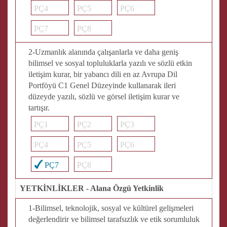
PÇ4
PÇ5
PÇ6
PÇ7
PÇ8
2-Uzmanlık alanında çalışanlarla ve daha geniş
bilimsel ve sosyal topluluklarla yazılı ve sözlü etkin
iletişim kurar, bir yabancı dili en az Avrupa Dil
Portföyü C1 Genel Düzeyinde kullanarak ileri
düzeyde yazılı, sözlü ve görsel iletişim kurar ve
tartışır.
PÇ1
PÇ2
PÇ3
PÇ4
PÇ5
PÇ6
PÇ7
PÇ8
YETKİNLİKLER - Alana Özgü Yetkinlik
1-Bilimsel, teknolojik, sosyal ve kültürel gelişmeleri
değerlendirir ve bilimsel tarafsızlık ve etik sorumluluk