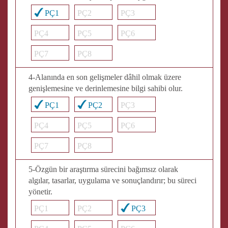
PÇ1
PÇ2
PÇ3
PÇ4
PÇ5
PÇ6
PÇ7
PÇ8
4-Alanında en son gelişmeler dâhil olmak üzere
genişlemesine ve derinlemesine bilgi sahibi olur.
PÇ1
PÇ2
PÇ3
PÇ4
PÇ5
PÇ6
PÇ7
PÇ8
5-Özgün bir araştırma sürecini bağımsız olarak
algılar, tasarlar, uygulama ve sonuçlandırır; bu süreci
yönetir.
PÇ1
PÇ2
PÇ3