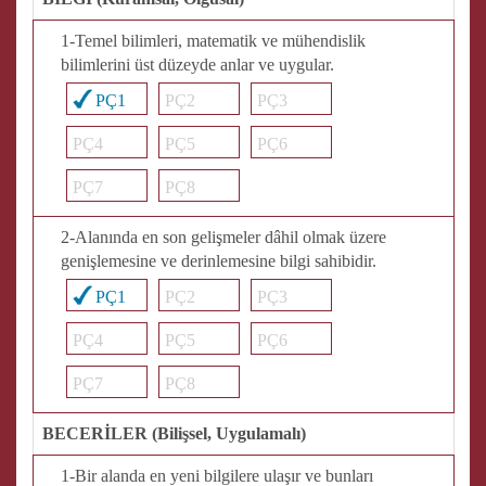
1-Temel bilimleri, matematik ve mühendislik
bilimlerini üst düzeyde anlar ve uygular.
PÇ1
PÇ2
PÇ3
PÇ4
PÇ5
PÇ6
PÇ7
PÇ8
2-Alanında en son gelişmeler dâhil olmak üzere
genişlemesine ve derinlemesine bilgi sahibidir.
PÇ1
PÇ2
PÇ3
PÇ4
PÇ5
PÇ6
PÇ7
PÇ8
BECERİLER (Bilişsel, Uygulamalı)
1-Bir alanda en yeni bilgilere ulaşır ve bunları