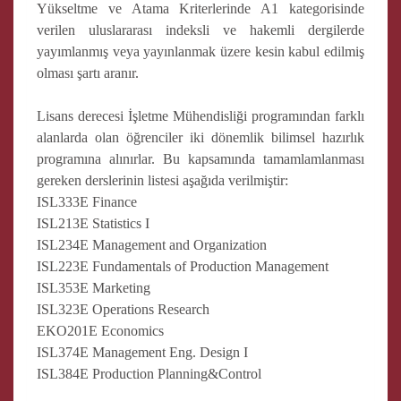
Yükseltme ve Atama Kriterlerinde A1 kategorisinde
verilen uluslararası indeksli ve hakemli dergilerde
yayımlanmış veya yayınlanmak üzere kesin kabul edilmiş
olması şartı aranır.
Lisans derecesi İşletme Mühendisliği programından farklı
alanlarda olan öğrenciler iki dönemlik bilimsel hazırlık
programına alınırlar. Bu kapsamında tamamlamlanması
gereken derslerinin listesi aşağıda verilmiştir:
ISL333E Finance
ISL213E Statistics I
ISL234E Management and Organization
ISL223E Fundamentals of Production Management
ISL353E Marketing
ISL323E Operations Research
EKO201E Economics
ISL374E Management Eng. Design I
ISL384E Production Planning&Control