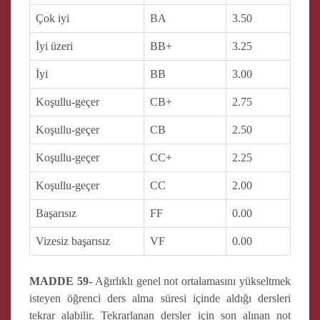
Çok iyi
BA
3.50
İyi üzeri
BB+
3.25
İyi
BB
3.00
Koşullu-geçer
CB+
2.75
Koşullu-geçer
CB
2.50
Koşullu-geçer
CC+
2.25
Koşullu-geçer
CC
2.00
Başarısız
FF
0.00
Vizesiz başarısız
VF
0.00
MADDE 59-
Ağırlıklı genel not ortalamasını yükseltmek
isteyen öğrenci ders alma süresi içinde aldığı dersleri
tekrar alabilir. Tekrarlanan dersler için son alınan not