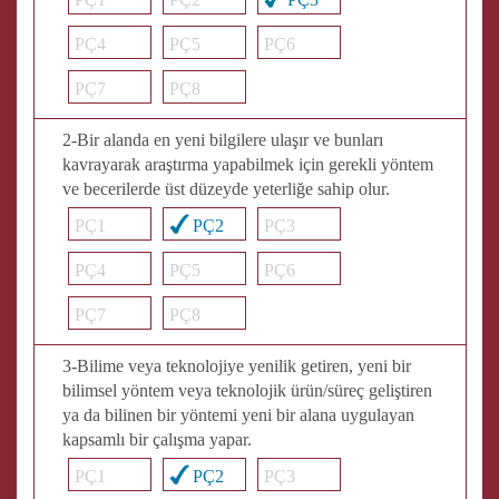
PÇ4
PÇ5
PÇ6
PÇ7
PÇ8
2-Bir alanda en yeni bilgilere ulaşır ve bunları
kavrayarak araştırma yapabilmek için gerekli yöntem
ve becerilerde üst düzeyde yeterliğe sahip olur.
PÇ1
PÇ2
PÇ3
PÇ4
PÇ5
PÇ6
PÇ7
PÇ8
3-Bilime veya teknolojiye yenilik getiren, yeni bir
bilimsel yöntem veya teknolojik ürün/süreç geliştiren
ya da bilinen bir yöntemi yeni bir alana uygulayan
kapsamlı bir çalışma yapar.
PÇ1
PÇ2
PÇ3