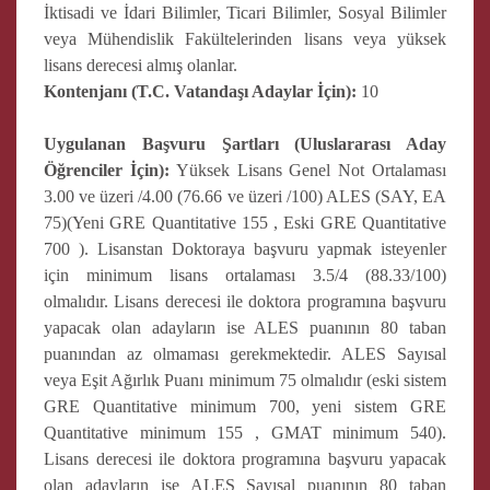
İktisadi ve İdari Bilimler, Ticari Bilimler, Sosyal Bilimler
veya Mühendislik Fakültelerinden lisans veya yüksek
lisans derecesi almış olanlar.
Kontenjanı (T.C. Vatandaşı Adaylar İçin):
10
Uygulanan Başvuru Şartları (Uluslararası Aday
Öğrenciler İçin):
Yüksek Lisans Genel Not Ortalaması
3.00 ve üzeri /4.00 (76.66 ve üzeri /100) ALES (SAY, EA
75)(Yeni GRE Quantitative 155 , Eski GRE Quantitative
700 ). Lisanstan Doktoraya başvuru yapmak isteyenler
için minimum lisans ortalaması 3.5/4 (88.33/100)
olmalıdır. Lisans derecesi ile doktora programına başvuru
yapacak olan adayların ise ALES puanının 80 taban
puanından az olmaması gerekmektedir. ALES Sayısal
veya Eşit Ağırlık Puanı minimum 75 olmalıdır (eski sistem
GRE Quantitative minimum 700, yeni sistem GRE
Quantitative minimum 155 , GMAT minimum 540).
Lisans derecesi ile doktora programına başvuru yapacak
olan adayların ise ALES Sayısal puanının 80 taban