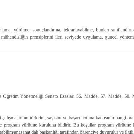
lama, yürütme, sonuçlandırma, tekrarlayabilme, bunları sınıflandırı
ühendisliğin prensiplerini ileri seviyede uygulama, güncel yöntemler
m ve Öğretim Yönetmeliği Senato Esasları 56. Madde, 57. Madde, 58
 çalışmalarının türlerini, sayısını ve başarı notuna katkısının hangi or
nce program yürütme kuruluna bildirir. Bu koşullar program yürütme 
abilim/anasanat dalı başkanlığı tarafından öğrenciye duyurulur ve ilgili e