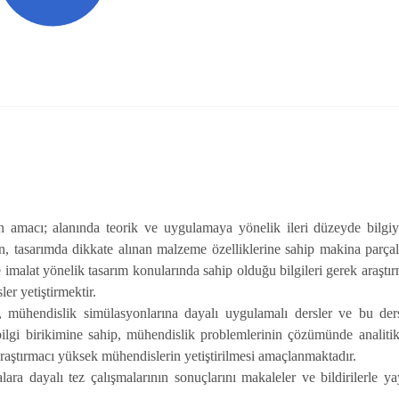
macı; alanında teorik ve uygulamaya yönelik ileri düzeyde bilgiyle
ilen, tasarımda dikkate alınan malzeme özelliklerine sahip makina parçal
e imalat yönelik tasarım konularında sahip olduğu bilgileri gerek araşt
er yetiştirmektir.
, mühendislik simülasyonlarına dayalı uygulamalı dersler ve bu ders
ilgi birikimine sahip, mühendislik problemlerinin çözümünde analitik
araştırmacı yüksek mühendislerin yetiştirilmesi amaçlanmaktadır.
ra dayalı tez çalışmalarının sonuçlarını makaleler ve bildirilerle y