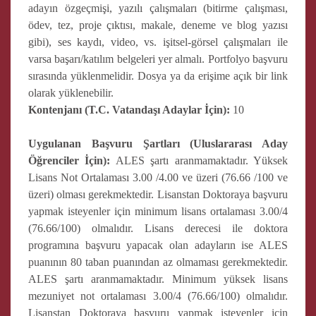
adayın özgeçmişi, yazılı çalışmaları (bitirme çalışması,
ödev, tez, proje çıktısı, makale, deneme ve blog yazısı
gibi), ses kaydı, video, vs. işitsel-görsel çalışmaları ile
varsa başarı/katılım belgeleri yer almalı. Portfolyo başvuru
sırasında yüklenmelidir. Dosya ya da erişime açık bir link
olarak yüklenebilir.
Kontenjanı (T.C. Vatandaşı Adaylar İçin):
10
Uygulanan Başvuru Şartları (Uluslararası Aday
Öğrenciler İçin):
ALES şartı aranmamaktadır. Yüksek
Lisans Not Ortalaması 3.00 /4.00 ve üzeri (76.66 /100 ve
üzeri) olması gerekmektedir. Lisanstan Doktoraya başvuru
yapmak isteyenler için minimum lisans ortalaması 3.00/4
(76.66/100) olmalıdır. Lisans derecesi ile doktora
programına başvuru yapacak olan adayların ise ALES
puanının 80 taban puanından az olmaması gerekmektedir.
ALES şartı aranmamaktadır. Minimum yüksek lisans
mezuniyet not ortalaması 3.00/4 (76.66/100) olmalıdır.
Lisanstan Doktoraya başvuru yapmak isteyenler için