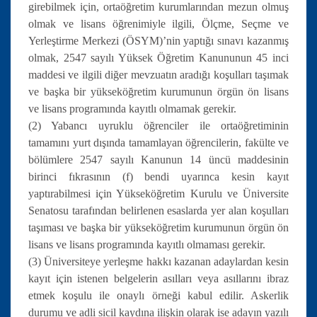
girebilmek için, ortaöğretim kurumlarından mezun olmuş
olmak ve lisans öğrenimiyle ilgili, Ölçme, Seçme ve
Yerleştirme Merkezi (ÖSYM)’nin yaptığı sınavı kazanmış
olmak, 2547 sayılı Yüksek Öğretim Kanununun 45 inci
maddesi ve ilgili diğer mevzuatın aradığı koşulları taşımak
ve başka bir yükseköğretim kurumunun örgün ön lisans
ve lisans programında kayıtlı olmamak gerekir.
(2) Yabancı uyruklu öğrenciler ile ortaöğretiminin
tamamını yurt dışında tamamlayan öğrencilerin, fakülte ve
bölümlere 2547 sayılı Kanunun 14 üncü maddesinin
birinci fıkrasının (f) bendi uyarınca kesin kayıt
yaptırabilmesi için Yükseköğretim Kurulu ve Üniversite
Senatosu tarafından belirlenen esaslarda yer alan koşulları
taşıması ve başka bir yükseköğretim kurumunun örgün ön
lisans ve lisans programında kayıtlı olmaması gerekir.
(3) Üniversiteye yerleşme hakkı kazanan adaylardan kesin
kayıt için istenen belgelerin asılları veya asıllarını ibraz
etmek koşulu ile onaylı örneği kabul edilir. Askerlik
durumu ve adli sicil kaydına ilişkin olarak ise adayın yazılı