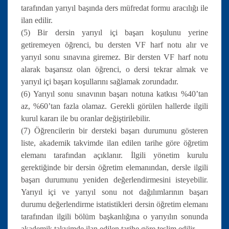
tarafından yarıyıl başında ders müfredat formu aracılığı ile
ilan edilir.
(5) Bir dersin yarıyıl içi başarı koşulunu yerine
getiremeyen öğrenci, bu dersten VF harf notu alır ve
yarıyıl sonu sınavına giremez. Bir dersten VF harf notu
alarak başarısız olan öğrenci, o dersi tekrar almak ve
yarıyıl içi başarı koşullarını sağlamak zorundadır.
(6) Yarıyıl sonu sınavının başarı notuna katkısı %40’tan
az, %60’tan fazla olamaz. Gerekli görülen hallerde ilgili
kurul kararı ile bu oranlar değiştirilebilir.
(7) Öğrencilerin bir dersteki başarı durumunu gösteren
liste, akademik takvimde ilan edilen tarihe göre öğretim
elemanı tarafından açıklanır. İlgili yönetim kurulu
gerektiğinde bir dersin öğretim elemanından, dersle ilgili
başarı durumunu yeniden değerlendirmesini isteyebilir.
Yarıyıl içi ve yarıyıl sonu not dağılımlarının başarı
durumu değerlendirme istatistikleri dersin öğretim elemanı
tarafından ilgili bölüm başkanlığına o yarıyılın sonunda
akademik takvimde ilan edilen tarihe göre teslim edilir.