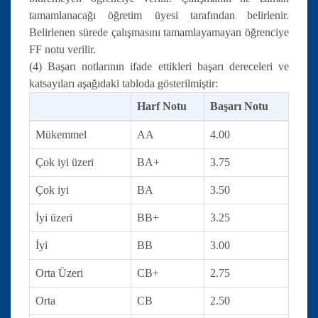
tamamlanacağı öğretim üyesi tarafından belirlenir.
Belirlenen sürede çalışmasını tamamlayamayan öğrenciye
FF notu verilir.
(4) Başarı notlarının ifade ettikleri başarı dereceleri ve
katsayıları aşağıdaki tabloda gösterilmiştir:
Harf Notu
Başarı Notu
Mükemmel
AA
4.00
Çok iyi üzeri
BA+
3.75
Çok iyi
BA
3.50
İyi üzeri
BB+
3.25
İyi
BB
3.00
Orta Üzeri
CB+
2.75
Orta
CB
2.50