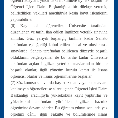
öğrenci adayları, yukarıdaki hükümlere uymak koşulu ile
Öğrenci İşleri Daire Başkanlığına bir dilekçe vererek,
belirledikleri vekilleri aracılığıyla kesin kayıt işlemlerini
yaptırabilirler.
(6) Kayıt olan öğrenciler, Üniversite tarafından
düzenlenen ve tarihi ilan edilen İngilizce yeterlik sınavına
alınırlar. Güz yarıyılı başlangıç tarihine kadar Senato
tarafından eşdeğerliği kabul edilen ulusal ve uluslararası
sınavlarda, Senato tarafından belirlenen düzeyde başarılı
olduklarını belgeleyenler ile bu tarihe kadar Üniversite
tarafından açılan İngilizce yeterlik sınavlarından birinde
başarılı olanlar, ilgili yönetim kurulu kararı ile lisans
öğrencisi olurlar ve lisans öğrenimlerine başlarlar.
(7) Söz konusu sınavlarda başarısız olan veya bu sınavlara
katılmayan öğrenciler ise süresi içinde Öğrenci İşleri Daire
Başkanlığı aracılığıyla yüksekokula kayıt yaptırırlar ve
yüksekokul tarafından yürütülen İngilizce hazırlık
öğretimine devam ederler. Bu öğretim yılının sonunda yaz
öğretimi dâhil, ilgili Fakülte ve bölümlerinde lisans