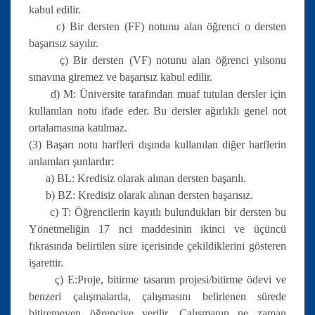
kabul edilir.
c) Bir dersten (FF) notunu alan öğrenci o dersten
başarısız sayılır.
ç) Bir dersten (VF) notunu alan öğrenci yılsonu
sınavına giremez ve başarısız kabul edilir.
d) M: Üniversite tarafından muaf tutulan dersler için
kullanılan notu ifade eder. Bu dersler ağırlıklı genel not
ortalamasına katılmaz.
(3) Başarı notu harfleri dışında kullanılan diğer harflerin
anlamları şunlardır:
a) BL: Kredisiz olarak alınan dersten başarılı.
b) BZ: Kredisiz olarak alınan dersten başarısız.
c) T: Öğrencilerin kayıtlı bulundukları bir dersten bu
Yönetmeliğin 17 nci maddesinin ikinci ve üçüncü
fıkrasında belirtilen süre içerisinde çekildiklerini gösteren
işarettir.
ç) E:Proje, bitirme tasarım projesi/bitirme ödevi ve
benzeri çalışmalarda, çalışmasını belirlenen sürede
bitiremeyen öğrenciye verilir. Çalışmanın ne zaman