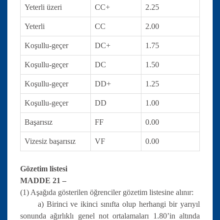
Yeterli üzeri
CC+
2.25
Yeterli
CC
2.00
Koşullu-geçer
DC+
1.75
Koşullu-geçer
DC
1.50
Koşullu-geçer
DD+
1.25
Koşullu-geçer
DD
1.00
Başarısız
FF
0.00
Vizesiz başarısız
VF
0.00
Gözetim listesi
MADDE 21 –
(1) Aşağıda gösterilen öğrenciler gözetim listesine alınır:
a) Birinci ve ikinci sınıfta olup herhangi bir yarıyıl
sonunda ağırlıklı genel not ortalamaları 1.80’in altında