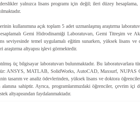
erslikler yalnızca lisans programı için değil; ileri düzey hesaplama, 
ılmaktadır.
ilerinin kullanımına açık toplam 5 adet uzmanlaşmış araştırma labora
Hesaplamalı Gemi Hidrodinamiği Laboratuvarı, Gemi Titreşim ve A
ans seviyesinde temel uygulamalı eğitim sunarken, yüksek lisans ve d
ri araştırma altyapısı işlevi görmektedir.
lmış üç bilgisayar laboratuvarı bulunmaktadır. Bu laboratuvarlara tü
üklüdür: ANSYS, MATLAB, SolidWorks, AutoCAD, Maxsurf, NUPAS Cad
erinin tasarım ve analiz ödevlerinden, yüksek lisans ve doktora öğrenci
lanına sahiptir. Ayrıca, programlarımızdaki öğrenciler, çevrim içi der
destek altyapısından faydalanmaktadır.