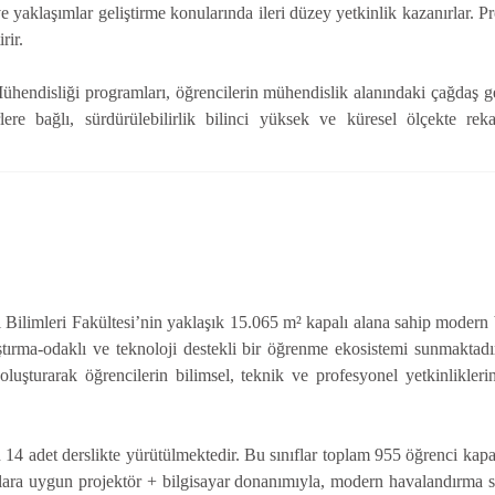
 yaklaşımlar geliştirme konularında ileri düzey yetkinlik kazanırlar.
rir.
disliği programları, öğrencilerin mühendislik alanındaki çağdaş geli
lere bağlı, sürdürülebilirlik bilinci yüksek ve küresel ölçekte reka
 Bilimleri Fakültesi’nin yaklaşık 15.065 m² kapalı alana sahip modern 
aştırma-odaklı ve teknoloji destekli bir öğrenme ekosistemi sunmakta
turarak öğrencilerin bilimsel, teknik ve profesyonel yetkinliklerini g
4 adet derslikte yürütülmektedir. Bu sınıflar toplam 955 öğrenci kapasi
mlara uygun projektör + bilgisayar donanımıyla, modern havalandırma si