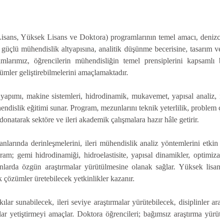
ans, Yüksek Lisans ve Doktora) programlarının temel amacı, denizcili
 güçlü mühendislik altyapısına, analitik düşünme becerisine, tasarım ve 
ramlarımız, öğrencilerin mühendisliğin temel prensiplerini kapsamlı
ümler geliştirebilmelerini amaçlamaktadır.
 yapımı, makine sistemleri, hidrodinamik, mukavemet, yapısal analiz, 
ndislik eğitimi sunar. Program, mezunlarını teknik yeterlilik, problem ç
natarak sektöre ve ileri akademik çalışmalara hazır hâle getirir.
nlarında derinleşmelerini, ileri mühendislik analiz yöntemlerini etkin
gram; gemi hidrodinamiği, hidroelastisite, yapısal dinamikler, optimi
alanlarda özgün araştırmalar yürütülmesine olanak sağlar. Yüksek lis
k çözümler üretebilecek yetkinlikler kazanır.
ar sunabilecek, ileri seviye araştırmalar yürütebilecek, disiplinler ara
cılar yetiştirmeyi amaçlar. Doktora öğrencileri; bağımsız araştırma yü