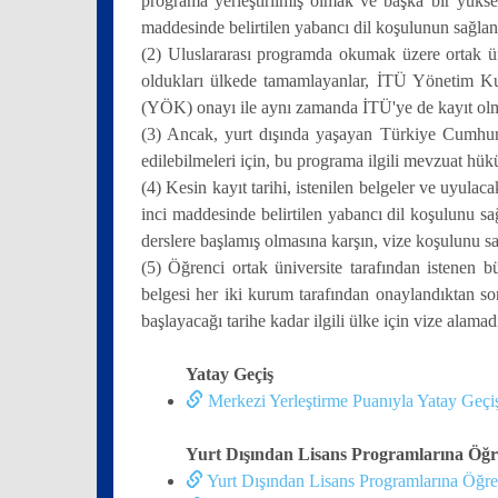
programa yerleştirilmiş olmak ve başka bir yüks
maddesinde belirtilen yabancı dil koşulunun sağlan
(2) Uluslararası programda okumak üzere ortak ün
oldukları ülkede tamamlayanlar, İTÜ Yönetim Ku
(YÖK) onayı ile aynı zamanda İTÜ'ye de kayıt olm
(3) Ancak, yurt dışında yaşayan Türkiye Cumhuriy
edilebilmeleri için, bu programa ilgili mevzuat hük
(4) Kesin kayıt tarihi, istenilen belgeler ve uyul
inci maddesinde belirtilen yabancı dil koşulunu s
derslere başlamış olmasına karşın, vize koşulunu 
(5) Öğrenci ortak üniversite tarafından istenen 
belgesi her iki kurum tarafından onaylandıktan son
başlayacağı tarihe kadar ilgili ülke için vize alama
Yatay Geçiş
Merkezi Yerleştirme Puanıyla Yatay Geçi
Yurt Dışından Lisans Programlarına Öğ
Yurt Dışından Lisans Programlarına Öğre