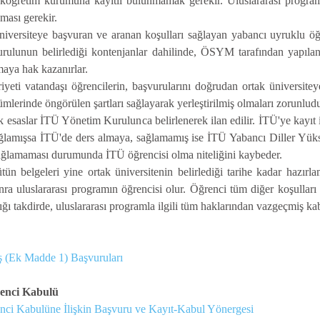
eköğretim kurumuna kayıtlı bulunmamak gerekir. Uluslararası program
ması gerekir.
iversiteye başvuran ve aranan koşulları sağlayan yabancı uyruklu öğr
rulunun belirlediği kontenjanlar dahilinde, ÖSYM tarafından yapıl
aya hak kazanırlar.
eti vatandaşı öğrencilerin, başvurularını doğrudan ortak üniversiteye
ümlerinde öngörülen şartları sağlayarak yerleştirilmiş olmaları zorunludu
acak esaslar İTÜ Yönetim Kurulunca belirlenerek ilan edilir. İTÜ'ye kayı
ağlamışsa İTÜ'de ders almaya, sağlamamış ise İTÜ Yabancı Diller Yükse
sağlamaması durumunda İTÜ öğrencisi olma niteliğini kaybeder.
bütün belgeleri yine ortak üniversitenin belirlediği tarihe kadar haz
ra uluslararası programın öğrencisi olur. Öğrenci tüm diğer koşulları
dığı takdirde, uluslararası programla ilgili tüm haklarından vazgeçmiş kab
ş (Ek Madde 1) Başvuruları
renci Kabulü
nci Kabulüne İlişkin Başvuru ve Kayıt-Kabul Yönergesi