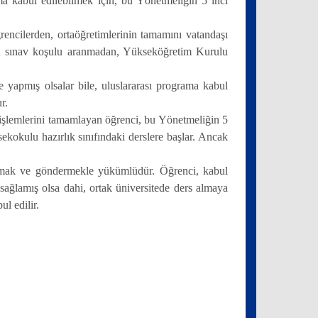
a kabul edilebilmek için, bu Yönetmeliğin 5 inci
encilerden, ortaöğretimlerinin tamamını vatandaşı
an sınav koşulu aranmadan, Yükseköğretim Kurulu
 yapmış olsalar bile, uluslararası programa kabul
r.
t işlemlerini tamamlayan öğrenci, bu Yönetmeliğin 5
kokulu hazırlık sınıfındaki derslere başlar. Ancak
ırlamak ve göndermekle yükümlüdür. Öğrenci, kabul
 sağlamış olsa dahi, ortak üniversitede ders almaya
ul edilir.