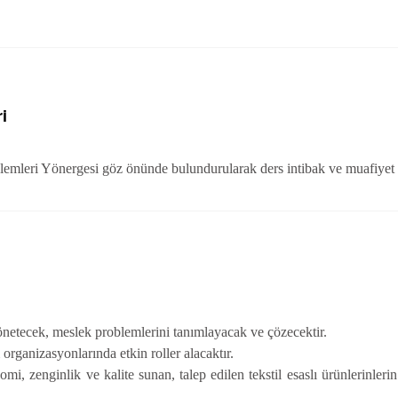
i
şlemleri Yönergesi göz önünde bulundurularak ders intibak ve muafiyet 
yönetecek, meslek problemlerini tanımlayacak ve çözecektir.
rganizasyonlarında etkin roller alacaktır.
i, zenginlik ve kalite sunan, talep edilen tekstil esaslı ürünlerinleri