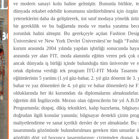
ve modern sanayi kolu haline gelmiştir. Bununla birlikte, t
dünyada rekabet edebilir konumunu sürdürebilmesi için özgün ta
yeteneklerini daha da geliştirerek, üst sınıf modaya yönelik ü
bir gereklilik ve bu bağlamda moda ve marka yaratma beceris
zorunluk halini almıştır. Bu gerekçeyle açılan Fashion Des
Üniversitesi ve New York Devlet Üniversitesi’ne bağlı “Fashio
kurum arasında 2004 yılında yapılan işbirliği sonucunda ha
arasında yer alan FIT, moda alanında eğitim veren pek çok 
ancak dünyada iş birliği içinde bulunduğu tüm üniversite ve en
ortak diploma verdiği tek program İTÜ-FIT Moda Tasarımı P
eğitimlerinin 5 yarılını (1.yıl güz-bahar, 2. yıl güz dönemi ile 3. 
bahar ve yaz dönemleri ile 4. yıl güz ve bahar dönemleri) ise 
olduklarında her iki kurumdan da diplomalarını almaktadırla
öğretim dili İngilizcedir. Mezun olan öğrencilerin bir yıl A.B
Programında; drapaj, dikiş teknikleri, kalıp hazırlama, bilgisaya
doğrudan ilgili konular yanında; bilgisayar destekli çizim prog
maliyetlendirme ve sanat içerikli dersler de yer almaktadır. Bu
tasarımında gözönünde bulundurulması gereken tüm unsurlar öğr
gördüğü dört yıl boyunca tasarımlarının; çiziminden drapaj, k