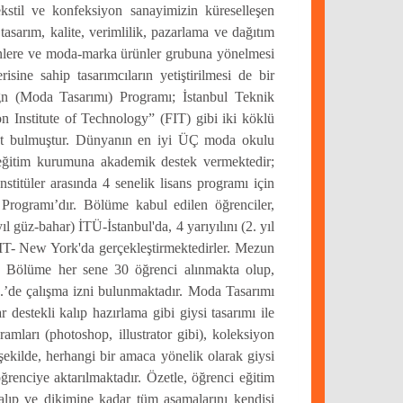
ekstil ve konfeksiyon sanayimizin küreselleşen
sarım, kalite, verimlilik, pazarlama ve dağıtım
rünlere ve moda-marka ürünler grubuna yönelmesi
ine sahip tasarımcıların yetiştirilmesi de bir
ign (Moda Tasarımı) Programı; İstanbul Teknik
n Institute of Technology” (FIT) gibi iki köklü
yat bulmuştur. Dünyanın en iyi ÜÇ moda okulu
eğitim kurumuna akademik destek vermektedir;
stitüler arasında 4 senelik lisans programı için
rogramı’dır. Bölüme kabul edilen öğrenciler,
yıl güz-bahar) İTÜ-İstanbul'da, 4 yarıyılını (2. yıl
FIT- New York'da gerçekleştirmektedirler. Mezun
r. Bölüme her sene 30 öğrenci alınmakta olup,
.D.’de çalışma izni bulunmaktadır. Moda Tasarımı
r destekli kalıp hazırlama gibi giysi tasarımı ile
ramları (photoshop, illustrator gibi), koleksiyon
 şekilde, herhangi bir amaca yönelik olarak giysi
enciye aktarılmaktadır. Özetle, öğrenci eğitim
alıp ve dikimine kadar tüm aşamalarını kendisi