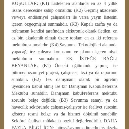
KOŞULLAR: (K1) Listelenen alanlarda en az 4 yıllık
lisans derecesine sahip olmalıdır. (K2) Geçmiş akademik
ve/veya endüstriyel çalışmaları ile varsa yayın listesini
içeren özgeçmişini sunmalıdır. (K3) Kapalı zarfta ya da
referansın kendisi tarafından elektronik olarak iletilen, en
az biri akademik olmak üzere toplam en az iki referans
mektubu sunmalıdır. (K4) Savunma Teknolojileri alanında
yapacağı tez çalışma konusunu ve planını içeren niyet
mektubunu sunmalıdır. EK İSTEĞE BAĞLI
BEYANLAR: (B1) Önceki eğitiminde yapmış ise
bitirme/mezuniyet projesi, çalışması, tezi ya da raporunu
sunabilir. (B2) Tez danışmanı olarak bir öğretim
üyesinden kabul almış ise bir Danışman Kabul/Referans
Mektubu sunabilir. Danışman kabul/referans mektubu
zorunlu belge değildir. (B3) Savunma sanayi ya da
havacılık sektöründe çalışmış/çalışıyor ise faaliyet süresini
gösterir resmi belge ya da hizmet dökümü sunabilir.
Sektörel faaliyet mülakatta pozitif değerlendirilir. DAHA
FAZLA BİLGİ İÇİN: https://savunma.itu.edu.tr/yuksek-