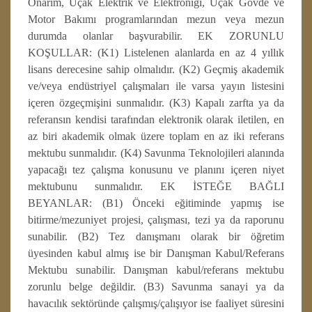
Onarım, Uçak Elektrik ve Elektroniği, Uçak Gövde ve
Motor Bakımı programlarından mezun veya mezun
durumda olanlar başvurabilir. EK ZORUNLU
KOŞULLAR: (K1) Listelenen alanlarda en az 4 yıllık
lisans derecesine sahip olmalıdır. (K2) Geçmiş akademik
ve/veya endüstriyel çalışmaları ile varsa yayın listesini
içeren özgeçmişini sunmalıdır. (K3) Kapalı zarfta ya da
referansın kendisi tarafından elektronik olarak iletilen, en
az biri akademik olmak üzere toplam en az iki referans
mektubu sunmalıdır. (K4) Savunma Teknolojileri alanında
yapacağı tez çalışma konusunu ve planını içeren niyet
mektubunu sunmalıdır. EK İSTEĞE BAĞLI
BEYANLAR: (B1) Önceki eğitiminde yapmış ise
bitirme/mezuniyet projesi, çalışması, tezi ya da raporunu
sunabilir. (B2) Tez danışmanı olarak bir öğretim
üyesinden kabul almış ise bir Danışman Kabul/Referans
Mektubu sunabilir. Danışman kabul/referans mektubu
zorunlu belge değildir. (B3) Savunma sanayi ya da
havacılık sektöründe çalışmış/çalışıyor ise faaliyet süresini