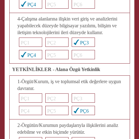
PÇ4
PÇ5
PÇ6
4-Çalışma alanlarına ilişkin veri giriş ve analizlerini
yapabilecek düzeyde bilgisayar yazılımı, bilişim ve
iletişim teknolojilerini ileri düzeyde kullanır.
PÇ1
PÇ2
PÇ3
PÇ4
PÇ5
PÇ6
YETKİNLİKLER - Alana Özgü Yetkinlik
1-Örgüt/Kurum, iş ve toplumsal etik değerlere uygun
davranır.
PÇ1
PÇ2
PÇ3
PÇ4
PÇ5
PÇ6
2-Örgütün/Kurumun paydaşlarıyla ilişkilerini analiz
edebilme ve etkin biçimde yürütür.