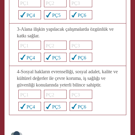
PÇ1
PÇ2
PÇ3
PÇ4
PÇ5
PÇ6
3-Alana ilişkin yapılacak çalışmalarda özgünlük ve
katkı sağlar.
PÇ1
PÇ2
PÇ3
PÇ4
PÇ5
PÇ6
4-Sosyal hakların evrenselliği, sosyal adalet, kalite ve
kültürel değerler ile çevre koruma, iş sağlığı ve
güvenliği konularında yeterli bilince sahiptir.
PÇ1
PÇ2
PÇ3
PÇ4
PÇ5
PÇ6