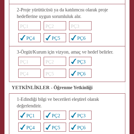
2-Proje yürütücüsü ya da katılımcısı olarak proje
hedeflerine uygun sorumluluk alır.
PÇ1
PÇ2
PÇ3
PÇ4
PÇ5
PÇ6
3-Örgüt/Kurum için vizyon, amaç ve hedef belirler.
PÇ1
PÇ2
PÇ3
PÇ4
PÇ5
PÇ6
YETKİNLİKLER - Öğrenme Yetkinliği
1-Edindiği bilgi ve becerileri eleştirel olarak
değerlendirir.
PÇ1
PÇ2
PÇ3
PÇ4
PÇ5
PÇ6