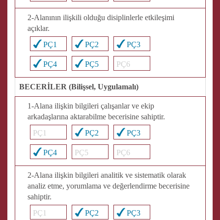
2-Alanının ilişkili olduğu disiplinlerle etkileşimi
açıklar.
PÇ1
PÇ2
PÇ3
PÇ4
PÇ5
PÇ6
BECERİLER (Bilişsel, Uygulamalı)
1-Alana ilişkin bilgileri çalışanlar ve ekip
arkadaşlarına aktarabilme becerisine sahiptir.
PÇ1
PÇ2
PÇ3
PÇ4
PÇ5
PÇ6
2-Alana ilişkin bilgileri analitik ve sistematik olarak
analiz etme, yorumlama ve değerlendirme becerisine
sahiptir.
PÇ1
PÇ2
PÇ3