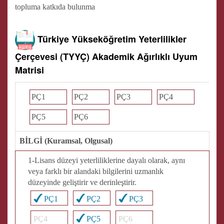
topluma katkıda bulunma
Türkiye Yükseköğretim Yeterlilikler
Çerçevesi (TYYÇ) Akademik Ağırlıklı Uyum
Matrisi
PÇ1
PÇ2
PÇ3
PÇ4
PÇ5
PÇ6
BİLGİ (Kuramsal, Olgusal)
1-Lisans düzeyi yeterliliklerine dayalı olarak, aynı
veya farklı bir alandaki bilgilerini uzmanlık
düzeyinde geliştirir ve derinleştirir.
PÇ1
PÇ2
PÇ3
PÇ4
PÇ5
PÇ6