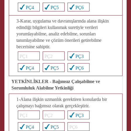
PÇ4
PÇ5
PÇ6
3-Karar, uygulama ve davranışlarında alana ilişkin
edindiği bilgileri kullanmak suretiyle verileri
yorumlayabilme, analiz edebilme, sorunları
tanımlayabilme ve çözüm önerileri getirebilme
becerisine sahiptir.
PÇ1
PÇ2
PÇ3
PÇ4
PÇ5
PÇ6
YETKİNLİKLER - Bağımsız Çalışabilme ve
Sorumluluk Alabilme Yetkinliği
1-Alana ilişkin uzmanlık gerektiren konularda bir
çalışmayı bağımsız olarak gerçekleştirir.
PÇ1
PÇ2
PÇ3
PÇ4
PÇ5
PÇ6