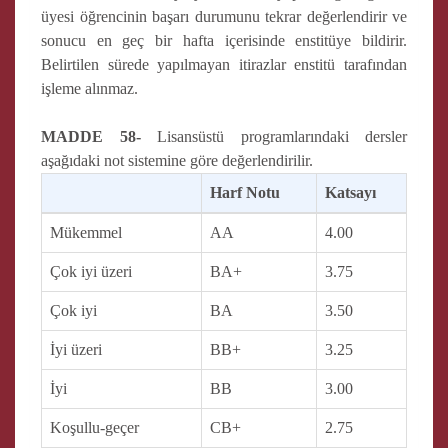
üyesi öğrencinin başarı durumunu tekrar değerlendirir ve
sonucu en geç bir hafta içerisinde enstitüye bildirir.
Belirtilen sürede yapılmayan itirazlar enstitü tarafından
işleme alınmaz.
MADDE 58-
Lisansüstü programlarındaki dersler
aşağıdaki not sistemine göre değerlendirilir.
Harf Notu
Katsayı
Mükemmel
AA
4.00
Çok iyi üzeri
BA+
3.75
Çok iyi
BA
3.50
İyi üzeri
BB+
3.25
İyi
BB
3.00
Koşullu-geçer
CB+
2.75