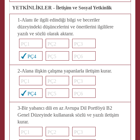
YETKİNLİKLER - İletişim ve Sosyal Yetkinlik
1-Alanı ile ilgili edindiği bilgi ve beceriler
düzeyindeki düşüncelerini ve önerilerini ilgililere
yazılı ve sözlü olarak aktarır.
PÇ1
PÇ2
PÇ3
PÇ4
PÇ5
PÇ6
2-Alana ilişkin çalışma yapanlarla iletişim kurar.
PÇ1
PÇ2
PÇ3
PÇ4
PÇ5
PÇ6
3-Bir yabancı dili en az Avrupa Dil Portföyü B2
Genel Düzeyinde kullanarak sözlü ve yazılı iletişim
kurar.
PÇ1
PÇ2
PÇ3