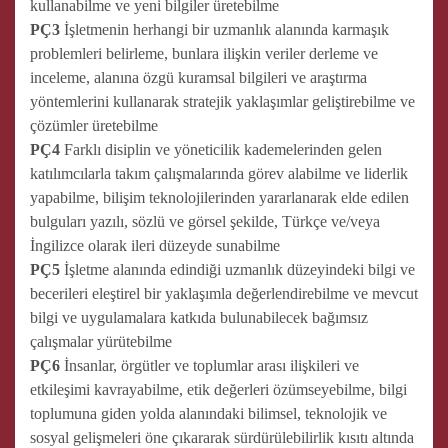
kullanabilme ve yeni bilgiler üretebilme
PÇ3
İşletmenin herhangi bir uzmanlık alanında karmaşık
problemleri belirleme, bunlara ilişkin veriler derleme ve
inceleme, alanına özgü kuramsal bilgileri ve araştırma
yöntemlerini kullanarak stratejik yaklaşımlar geliştirebilme ve
çözümler üretebilme
PÇ4
Farklı disiplin ve yöneticilik kademelerinden gelen
katılımcılarla takım çalışmalarında görev alabilme ve liderlik
yapabilme, bilişim teknolojilerinden yararlanarak elde edilen
bulguları yazılı, sözlü ve görsel şekilde, Türkçe ve/veya
İngilizce olarak ileri düzeyde sunabilme
PÇ5
İşletme alanında edindiği uzmanlık düzeyindeki bilgi ve
becerileri eleştirel bir yaklaşımla değerlendirebilme ve mevcut
bilgi ve uygulamalara katkıda bulunabilecek bağımsız
çalışmalar yürütebilme
PÇ6
İnsanlar, örgütler ve toplumlar arası ilişkileri ve
etkileşimi kavrayabilme, etik değerleri özümseyebilme, bilgi
toplumuna giden yolda alanındaki bilimsel, teknolojik ve
sosyal gelişmeleri öne çıkararak sürdürülebilirlik kısıtı altında