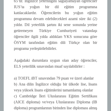
65’tir. İngilizce yeterliliğini sağlayamayan öğrenciler
IUS’ta yoğun bir dil eğitim programına
katılacaklardır. Öğrencilerin bu yoğun eğitim
programına devam edebilecekleri azami süre iki (2)
yıldır. Dil yeterlilik şartını iki sene sonunda yerine
getiremeyen Türkiye Cumhuriyeti vatandaşı
öğrenciler ilgili yılda aldıkları YKS sonucuna göre
ÖSYM tarafından eğitim dili Türkçe olan bir
programa yerleştirilebilirler.
Aşağıdaki durumlara uygun olan aday öğrenciler,
ELS yeterlilik sınavından muaf sayılabilirler :
a) TOEFL iBT sınavından 79 puan ve üzeri alanlar
b) Ana dilin İngilizce olduğu bir ülkede lise, lisans
veya yüksek lisans eğitimlerini tamamlamış olanlar
c) Cambridge İleri Uluslararası Eğitim Sertifikası
(AICE diploma) ve/veya Uluslararası Diploma (IB
diploma) programlarının birinden lise diploması almış