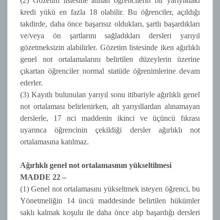
(2) Gözetim listesine alınan öğrencilerin bir yarıyıldaki
kredi yükü en fazla 18 olabilir. Bu öğrenciler, açıldığı
takdirde, daha önce başarısız oldukları, şartlı başardıkları
ve/veya ön şartlarını sağladıkları dersleri yarıyıl
gözetmeksizin alabilirler. Gözetim listesinde iken ağırlıklı
genel not ortalamalarını belirtilen düzeylerin üzerine
çıkartan öğrenciler normal statüde öğrenimlerine devam
ederler.
(3) Kayıtlı bulunulan yarıyıl sonu itibariyle ağırlıklı genel
not ortalaması belirlenirken, alt yarıyıllardan alınamayan
derslerle, 17 nci maddenin ikinci ve üçüncü fıkrası
uyarınca öğrencinin çekildiği dersler ağırlıklı not
ortalamasına katılmaz.
Ağırlıklı genel not ortalamasının yükseltilmesi
MADDE 22 –
(1) Genel not ortalamasını yükseltmek isteyen öğrenci, bu
Yönetmeliğin 14 üncü maddesinde belirtilen hükümler
saklı kalmak koşulu ile daha önce alıp başardığı dersleri