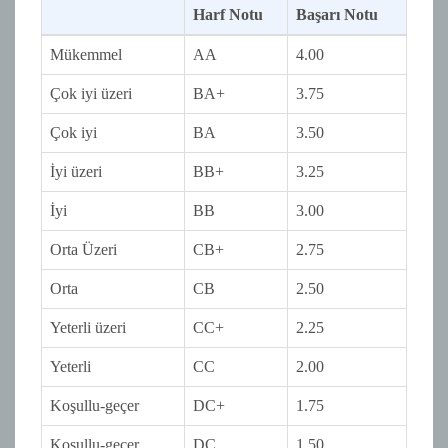
Harf Notu
Başarı Notu
Mükemmel
AA
4.00
Çok iyi üzeri
BA+
3.75
Çok iyi
BA
3.50
İyi üzeri
BB+
3.25
İyi
BB
3.00
Orta Üzeri
CB+
2.75
Orta
CB
2.50
Yeterli üzeri
CC+
2.25
Yeterli
CC
2.00
Koşullu-geçer
DC+
1.75
Koşullu-geçer
DC
1.50