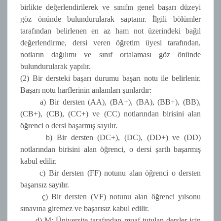
birlikte değerlendirilerek ve sınıfın genel başarı düzeyi
göz önünde bulundurularak saptanır. İlgili bölümler
tarafından belirlenen en az ham not üzerindeki bağıl
değerlendirme, dersi veren öğretim üyesi tarafından,
notların dağılımı ve sınıf ortalaması göz önünde
bulundurularak yapılır.
(2) Bir dersteki başarı durumu başarı notu ile belirlenir.
Başarı notu harflerinin anlamları şunlardır:
a) Bir dersten (AA), (BA+), (BA), (BB+), (BB),
(CB+), (CB), (CC+) ve (CC) notlarından birisini alan
öğrenci o dersi başarmış sayılır.
b) Bir dersten (DC+), (DC), (DD+) ve (DD)
notlarından birisini alan öğrenci, o dersi şartlı başarmış
kabul edilir.
c) Bir dersten (FF) notunu alan öğrenci o dersten
başarısız sayılır.
ç) Bir dersten (VF) notunu alan öğrenci yılsonu
sınavına giremez ve başarısız kabul edilir.
d) M: Üniversite tarafından muaf tutulan dersler için