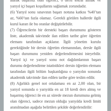
alarak başarısız olan öğrenci, o dersi tekrar almak ve
yarıyıl içi başarı koşullarını sağlamak zorundadır.
(6) Yarıyıl sonu sınavının başarı notuna katkısı %40’tan
az, %60’tan fazla olamaz. Gerekli görülen hallerde ilgili
kurul kararı ile bu oranlar değiştirilebilir.
(7) Öğrencilerin bir dersteki başarı durumunu gösteren
liste, akademik takvimde ilan edilen tarihe göre öğretim
elemanı tarafından açıklanır. İlgili yönetim kurulu
gerektiğinde bir dersin öğretim elemanından, dersle ilgili
başarı durumunu yeniden değerlendirmesini isteyebilir.
Yarıyıl içi ve yarıyıl sonu not dağılımlarının başarı
durumu değerlendirme istatistikleri dersin öğretim elemanı
tarafından ilgili bölüm başkanlığına o yarıyılın sonunda
akademik takvimde ilan edilen tarihe göre teslim edilir.
(8) Ağırlıklı genel not ortalaması en az 2,00 olan, bir
yarıyıl sonunda o yarıyılda en az 18 kredi ders almış ve
başarmış öğrenci ile en az sürede mezun durumuna gelmiş
olan öğrenci, sadece mezun olduğu yarıyılda kredi limiti
aranılmadan aşağıda belirtilen şekilde değerlendirilir: