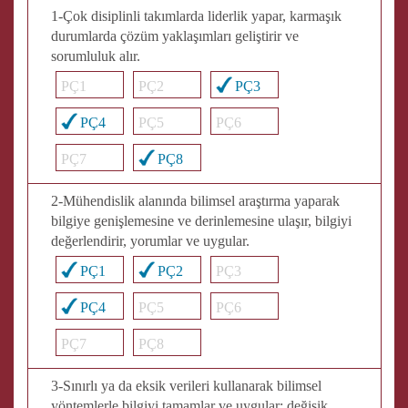
1-Çok disiplinli takımlarda liderlik yapar, karmaşık
durumlarda çözüm yaklaşımları geliştirir ve
sorumluluk alır.
PÇ1
PÇ2
PÇ3
PÇ4
PÇ5
PÇ6
PÇ7
PÇ8
2-Mühendislik alanında bilimsel araştırma yaparak
bilgiye genişlemesine ve derinlemesine ulaşır, bilgiyi
değerlendirir, yorumlar ve uygular.
PÇ1
PÇ2
PÇ3
PÇ4
PÇ5
PÇ6
PÇ7
PÇ8
3-Sınırlı ya da eksik verileri kullanarak bilimsel
yöntemlerle bilgiyi tamamlar ve uygular; değişik