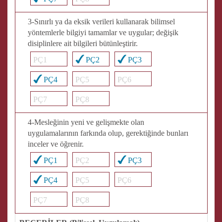
3-Sınırlı ya da eksik verileri kullanarak bilimsel
yöntemlerle bilgiyi tamamlar ve uygular; değişik
disiplinlere ait bilgileri bütünleştirir.
PÇ1
PÇ2
PÇ3
PÇ4
PÇ5
PÇ6
PÇ7
PÇ8
4-Mesleğinin yeni ve gelişmekte olan
uygulamalarının farkında olup, gerektiğinde bunları
inceler ve öğrenir.
PÇ1
PÇ2
PÇ3
PÇ4
PÇ5
PÇ6
PÇ7
PÇ8