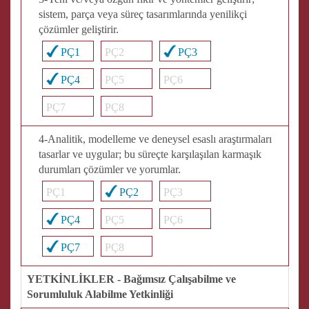
sistem, parça veya süreç tasarımlarında yenilikçi
çözümler geliştirir.
PÇ1
PÇ2
PÇ3
PÇ4
PÇ5
PÇ6
PÇ7
PÇ8
4-Analitik, modelleme ve deneysel esaslı araştırmaları
tasarlar ve uygular; bu süreçte karşılaşılan karmaşık
durumları çözümler ve yorumlar.
PÇ1
PÇ2
PÇ3
PÇ4
PÇ5
PÇ6
PÇ7
PÇ8
YETKİNLİKLER - Bağımsız Çalışabilme ve
Sorumluluk Alabilme Yetkinliği