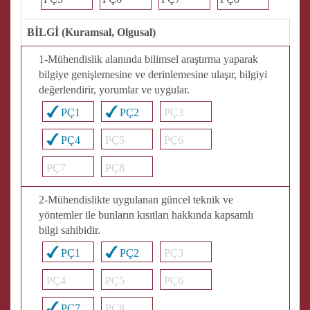
BİLGİ (Kuramsal, Olgusal)
1-Mühendislik alanında bilimsel araştırma yaparak
bilgiye genişlemesine ve derinlemesine ulaşır, bilgiyi
değerlendirir, yorumlar ve uygular.
PÇ1
PÇ2
PÇ3
PÇ4
PÇ5
PÇ6
PÇ7
PÇ8
2-Mühendislikte uygulanan güncel teknik ve
yöntemler ile bunların kısıtları hakkında kapsamlı
bilgi sahibidir.
PÇ1
PÇ2
PÇ3
PÇ4
PÇ5
PÇ6
PÇ7
PÇ8