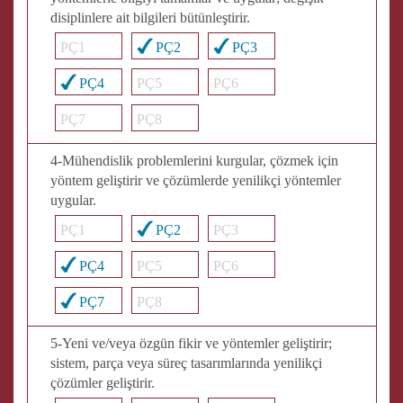
disiplinlere ait bilgileri bütünleştirir.
PÇ1
PÇ2
PÇ3
PÇ4
PÇ5
PÇ6
PÇ7
PÇ8
4-Mühendislik problemlerini kurgular, çözmek için
yöntem geliştirir ve çözümlerde yenilikçi yöntemler
uygular.
PÇ1
PÇ2
PÇ3
PÇ4
PÇ5
PÇ6
PÇ7
PÇ8
5-Yeni ve/veya özgün fikir ve yöntemler geliştirir;
sistem, parça veya süreç tasarımlarında yenilikçi
çözümler geliştirir.