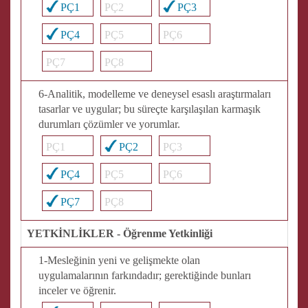
PÇ1
PÇ2
PÇ3
PÇ4
PÇ5
PÇ6
PÇ7
PÇ8
6-Analitik, modelleme ve deneysel esaslı araştırmaları
tasarlar ve uygular; bu süreçte karşılaşılan karmaşık
durumları çözümler ve yorumlar.
PÇ1
PÇ2
PÇ3
PÇ4
PÇ5
PÇ6
PÇ7
PÇ8
YETKİNLİKLER - Öğrenme Yetkinliği
1-Mesleğinin yeni ve gelişmekte olan
uygulamalarının farkındadır; gerektiğinde bunları
inceler ve öğrenir.