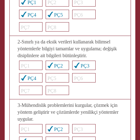
PÇ1
PÇ2
PÇ3
PÇ4
PÇ5
PÇ6
PÇ7
PÇ8
2-Sınırlı ya da eksik verileri kullanarak bilimsel
yöntemlerle bilgiyi tamamlar ve uygulama; değişik
disiplinlere ait bilgileri bütünleştirir.
PÇ1
PÇ2
PÇ3
PÇ4
PÇ5
PÇ6
PÇ7
PÇ8
3-Mühendislik problemlerini kurgular, çözmek için
yöntem geliştirir ve çözümlerde yenilikçi yöntemler
uygular.
PÇ1
PÇ2
PÇ3