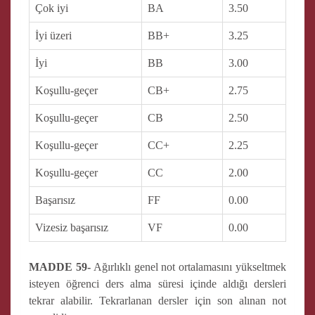
Çok iyi
BA
3.50
İyi üzeri
BB+
3.25
İyi
BB
3.00
Koşullu-geçer
CB+
2.75
Koşullu-geçer
CB
2.50
Koşullu-geçer
CC+
2.25
Koşullu-geçer
CC
2.00
Başarısız
FF
0.00
Vizesiz başarısız
VF
0.00
MADDE 59-
Ağırlıklı genel not ortalamasını yükseltmek
isteyen öğrenci ders alma süresi içinde aldığı dersleri
tekrar alabilir. Tekrarlanan dersler için son alınan not