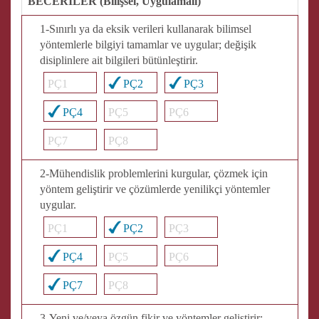
BECERİLER (Bilişsel, Uygulamalı)
1-Sınırlı ya da eksik verileri kullanarak bilimsel
yöntemlerle bilgiyi tamamlar ve uygular; değişik
disiplinlere ait bilgileri bütünleştirir.
PÇ1
PÇ2
PÇ3
PÇ4
PÇ5
PÇ6
PÇ7
PÇ8
2-Mühendislik problemlerini kurgular, çözmek için
yöntem geliştirir ve çözümlerde yenilikçi yöntemler
uygular.
PÇ1
PÇ2
PÇ3
PÇ4
PÇ5
PÇ6
PÇ7
PÇ8
3-Yeni ve/veya özgün fikir ve yöntemler geliştirir;