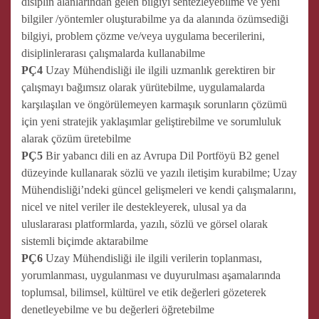
disiplin alanlarından gelen bilgiyi sentezleyebilme ve yeni
bilgiler /yöntemler oluşturabilme ya da alanında özümsediği
bilgiyi, problem çözme ve/veya uygulama becerilerini,
disiplinlerarası çalışmalarda kullanabilme
PÇ4
Uzay Mühendisliği ile ilgili uzmanlık gerektiren bir
çalışmayı bağımsız olarak yürütebilme, uygulamalarda
karşılaşılan ve öngörülemeyen karmaşık sorunların çözümü
için yeni stratejik yaklaşımlar geliştirebilme ve sorumluluk
alarak çözüm üretebilme
PÇ5
Bir yabancı dili en az Avrupa Dil Portföyü B2 genel
düzeyinde kullanarak sözlü ve yazılı iletişim kurabilme; Uzay
Mühendisliği’ndeki güncel gelişmeleri ve kendi çalışmalarını,
nicel ve nitel veriler ile destekleyerek, ulusal ya da
uluslararası platformlarda, yazılı, sözlü ve görsel olarak
sistemli biçimde aktarabilme
PÇ6
Uzay Mühendisliği ile ilgili verilerin toplanması,
yorumlanması, uygulanması ve duyurulması aşamalarında
toplumsal, bilimsel, kültürel ve etik değerleri gözeterek
denetleyebilme ve bu değerleri öğretebilme