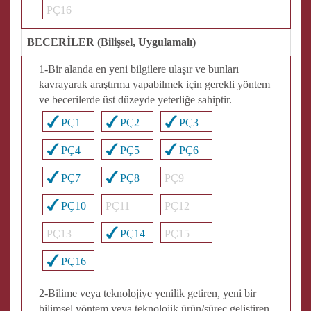
PÇ16
BECERİLER (Bilişsel, Uygulamalı)
1-Bir alanda en yeni bilgilere ulaşır ve bunları
kavrayarak araştırma yapabilmek için gerekli yöntem
ve becerilerde üst düzeyde yeterliğe sahiptir.
PÇ1
PÇ2
PÇ3
PÇ4
PÇ5
PÇ6
PÇ7
PÇ8
PÇ9
PÇ10
PÇ11
PÇ12
PÇ13
PÇ14
PÇ15
PÇ16
2-Bilime veya teknolojiye yenilik getiren, yeni bir
bilimsel yöntem veya teknolojik ürün/süreç geliştiren