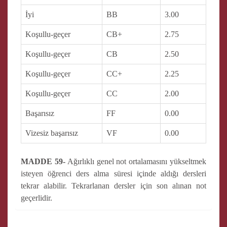
İyi
BB
3.00
Koşullu-geçer
CB+
2.75
Koşullu-geçer
CB
2.50
Koşullu-geçer
CC+
2.25
Koşullu-geçer
CC
2.00
Başarısız
FF
0.00
Vizesiz başarısız
VF
0.00
MADDE 59-
Ağırlıklı genel not ortalamasını yükseltmek
isteyen öğrenci ders alma süresi içinde aldığı dersleri
tekrar alabilir. Tekrarlanan dersler için son alınan not
geçerlidir.