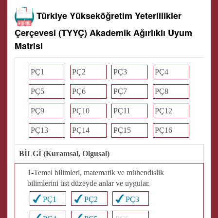
Türkiye Yükseköğretim Yeterlilikler
Çerçevesi (TYYÇ) Akademik Ağırlıklı Uyum
Matrisi
PÇ1
PÇ2
PÇ3
PÇ4
PÇ5
PÇ6
PÇ7
PÇ8
PÇ9
PÇ10
PÇ11
PÇ12
PÇ13
PÇ14
PÇ15
PÇ16
BİLGİ (Kuramsal, Olgusal)
1-Temel bilimleri, matematik ve mühendislik
bilimlerini üst düzeyde anlar ve uygular.
PÇ1
PÇ2
PÇ3