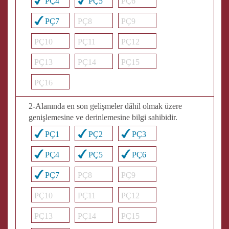
PÇ4
PÇ5
PÇ6
PÇ7
PÇ8
PÇ9
PÇ10
PÇ11
PÇ12
PÇ13
PÇ14
PÇ15
PÇ16
2-Alanında en son gelişmeler dâhil olmak üzere
genişlemesine ve derinlemesine bilgi sahibidir.
PÇ1
PÇ2
PÇ3
PÇ4
PÇ5
PÇ6
PÇ7
PÇ8
PÇ9
PÇ10
PÇ11
PÇ12
PÇ13
PÇ14
PÇ15