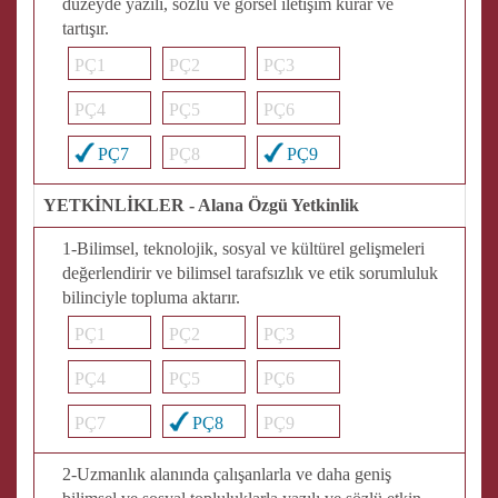
düzeyde yazılı, sözlü ve görsel iletişim kurar ve
tartışır.
PÇ1
PÇ2
PÇ3
PÇ4
PÇ5
PÇ6
PÇ7
PÇ8
PÇ9
YETKİNLİKLER - Alana Özgü Yetkinlik
1-Bilimsel, teknolojik, sosyal ve kültürel gelişmeleri
değerlendirir ve bilimsel tarafsızlık ve etik sorumluluk
bilinciyle topluma aktarır.
PÇ1
PÇ2
PÇ3
PÇ4
PÇ5
PÇ6
PÇ7
PÇ8
PÇ9
2-Uzmanlık alanında çalışanlarla ve daha geniş