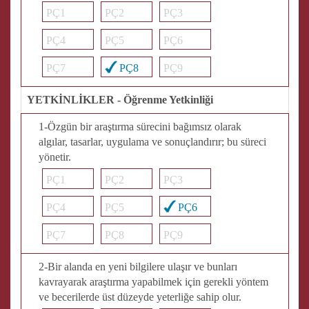
PÇ1
PÇ2
PÇ3
PÇ4
PÇ5
PÇ6
PÇ7
PÇ8
PÇ9
YETKİNLİKLER - Öğrenme Yetkinliği
1-Özgün bir araştırma sürecini bağımsız olarak
algılar, tasarlar, uygulama ve sonuçlandırır; bu süreci
yönetir.
PÇ1
PÇ2
PÇ3
PÇ4
PÇ5
PÇ6
PÇ7
PÇ8
PÇ9
2-Bir alanda en yeni bilgilere ulaşır ve bunları
kavrayarak araştırma yapabilmek için gerekli yöntem
ve becerilerde üst düzeyde yeterliğe sahip olur.