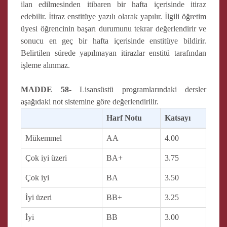
ilan edilmesinden itibaren bir hafta içerisinde itiraz
edebilir. İtiraz enstitüye yazılı olarak yapılır. İlgili öğretim
üyesi öğrencinin başarı durumunu tekrar değerlendirir ve
sonucu en geç bir hafta içerisinde enstitüye bildirir.
Belirtilen sürede yapılmayan itirazlar enstitü tarafından
işleme alınmaz.
MADDE 58-
Lisansüstü programlarındaki dersler
aşağıdaki not sistemine göre değerlendirilir.
Harf Notu
Katsayı
Mükemmel
AA
4.00
Çok iyi üzeri
BA+
3.75
Çok iyi
BA
3.50
İyi üzeri
BB+
3.25
İyi
BB
3.00