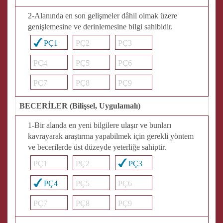
2-Alanında en son gelişmeler dâhil olmak üzere
genişlemesine ve derinlemesine bilgi sahibidir.
PÇ1
PÇ2
PÇ3
PÇ4
PÇ5
PÇ6
PÇ7
PÇ8
PÇ9
BECERİLER (Bilişsel, Uygulamalı)
1-Bir alanda en yeni bilgilere ulaşır ve bunları
kavrayarak araştırma yapabilmek için gerekli yöntem
ve becerilerde üst düzeyde yeterliğe sahiptir.
PÇ1
PÇ2
PÇ3
PÇ4
PÇ5
PÇ6
PÇ7
PÇ8
PÇ9