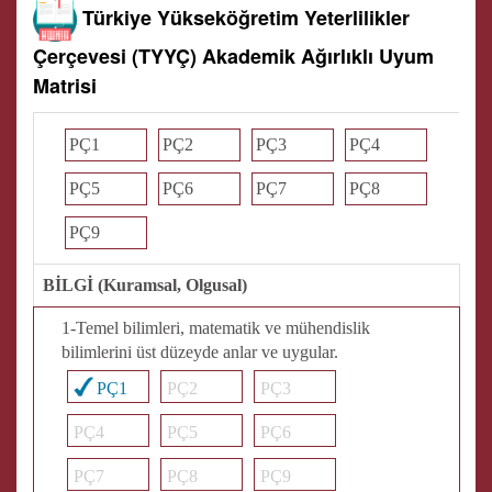
Türkiye Yükseköğretim Yeterlilikler
Çerçevesi (TYYÇ) Akademik Ağırlıklı Uyum
Matrisi
PÇ1
PÇ2
PÇ3
PÇ4
PÇ5
PÇ6
PÇ7
PÇ8
PÇ9
BİLGİ (Kuramsal, Olgusal)
1-Temel bilimleri, matematik ve mühendislik
bilimlerini üst düzeyde anlar ve uygular.
PÇ1
PÇ2
PÇ3
PÇ4
PÇ5
PÇ6
PÇ7
PÇ8
PÇ9