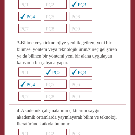
PÇ1
PÇ2
PÇ3
PÇ4
PÇ5
PÇ6
PÇ7
PÇ8
PÇ9
3-Bilime veya teknolojiye yenilik getiren, yeni bir
bilimsel yöntem veya teknolojik ürün/süreç geliştiren
ya da bilinen bir yöntemi yeni bir alana uygulayan
kapsamlı bir çalışma yapar.
PÇ1
PÇ2
PÇ3
PÇ4
PÇ5
PÇ6
PÇ7
PÇ8
PÇ9
4-Akademik çalışmalarının çıktılarını saygın
akademik ortamlarda yayınlayarak bilim ve teknoloji
literatürüne katkıda bulunur.
PÇ1
PÇ2
PÇ3