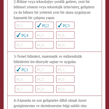
2-Bilime veya teknolojiye yenilik getiren, yeni bir
bilimsel yöntem veya teknolojik ürün/süreç geliştiren
ya da bilinen bir yöntemi yeni bir alana uygulayan
kapsamlı bir çalışma yapar.
PÇ1
PÇ2
PÇ3
PÇ4
PÇ5
PÇ6
PÇ7
PÇ8
PÇ9
3-Temel bilimleri, matematik ve mühendislik
bilimlerini üst düzeyde saptar ve uygular.
PÇ1
PÇ2
PÇ3
PÇ4
PÇ5
PÇ6
PÇ7
PÇ8
PÇ9
4-Alanında en son gelişmeler dâhil olmak üzere
genişlemesine ve derinlemesine bilgi sahibi olur.