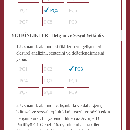
PÇ4
PÇ5
PÇ6
PÇ7
PÇ8
PÇ9
YETKİNLİKLER - İletişim ve Sosyal Yetkinlik
1-Uzmanlık alanındaki fikirlerin ve gelişmelerin
eleştirel analizini, sentezini ve değerlendirmesini
yapar.
PÇ1
PÇ2
PÇ3
PÇ4
PÇ5
PÇ6
PÇ7
PÇ8
PÇ9
2-Uzmanlık alanında çalışanlarla ve daha geniş
bilimsel ve sosyal topluluklarla yazılı ve sözlü etkin
iletişim kurar, bir yabancı dili en az Avrupa Dil
Portföyü C1 Genel Düzeyinde kullanarak ileri