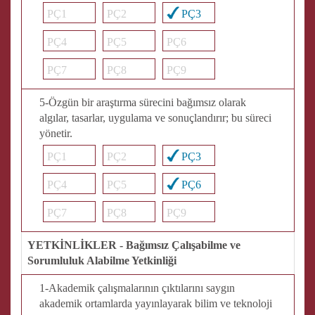
PÇ1
PÇ2
PÇ3
PÇ4
PÇ5
PÇ6
PÇ7
PÇ8
PÇ9
5-Özgün bir araştırma sürecini bağımsız olarak
algılar, tasarlar, uygulama ve sonuçlandırır; bu süreci
yönetir.
PÇ1
PÇ2
PÇ3
PÇ4
PÇ5
PÇ6
PÇ7
PÇ8
PÇ9
YETKİNLİKLER - Bağımsız Çalışabilme ve
Sorumluluk Alabilme Yetkinliği
1-Akademik çalışmalarının çıktılarını saygın
akademik ortamlarda yayınlayarak bilim ve teknoloji