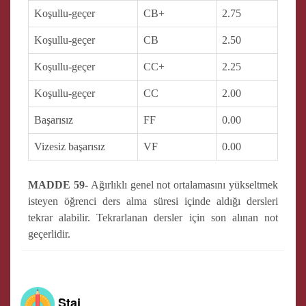
Koşullu-geçer
CB+
2.75
Koşullu-geçer
CB
2.50
Koşullu-geçer
CC+
2.25
Koşullu-geçer
CC
2.00
Başarısız
FF
0.00
Vizesiz başarısız
VF
0.00
MADDE 59-
Ağırlıklı genel not ortalamasını yükseltmek
isteyen öğrenci ders alma süresi içinde aldığı dersleri
tekrar alabilir. Tekrarlanan dersler için son alınan not
geçerlidir.
Staj