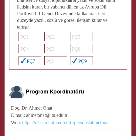
bilimsel ve sosyal topluluklarla yazılı ve sözlü etkin
iletişim kurar, bir yabancı dili en az Avrupa Dil
Portföyü C1 Genel Düzeyinde kullanarak ileri
düzeyde yazılı, sözlü ve görsel iletişim kurar ve
tartışır.
PÇ1
PÇ2
PÇ3
PÇ4
PÇ5
PÇ6
PÇ7
PÇ8
PÇ9
Program Koordinatörü
Doç. Dr. Ahmet Onat
E-mail: ahmetonat@itu.edu.tr
Web:
https://research.itu.edu.tr/tr/persons/ahmetonat