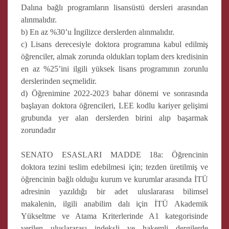
Dalına bağlı programların lisansüstü dersleri arasından
alınmalıdır.
b) En az %30’u İngilizce derslerden alınmalıdır.
c) Lisans derecesiyle doktora programına kabul edilmiş
öğrenciler, almak zorunda oldukları toplam ders kredisinin
en az %25’ini ilgili yüksek lisans programının zorunlu
derslerinden seçmelidir.
d) Öğrenimine 2022-2023 bahar dönemi ve sonrasında
başlayan doktora öğrencileri, LEE kodlu kariyer gelişimi
grubunda yer alan derslerden birini alıp başarmak
zorundadır
SENATO ESASLARI MADDE 18a: Öğrencinin
doktora tezini teslim edebilmesi için; tezden üretilmiş ve
öğrencinin bağlı olduğu kurum ve kurumlar arasında İTÜ
adresinin yazıldığı bir adet uluslararası bilimsel
makalenin, ilgili anabilim dalı için İTÜ Akademik
Yükseltme ve Atama Kriterlerinde A1 kategorisinde
verilen uluslararası indeksli ve hakemli dergilerde