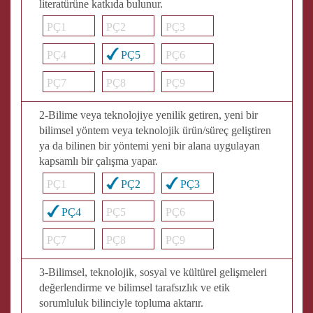
literatürüne katkıda bulunur.
PÇ1
PÇ2
PÇ3
PÇ4
PÇ5
PÇ6
PÇ7
PÇ8
PÇ9
2-Bilime veya teknolojiye yenilik getiren, yeni bir
bilimsel yöntem veya teknolojik ürün/süreç geliştiren
ya da bilinen bir yöntemi yeni bir alana uygulayan
kapsamlı bir çalışma yapar.
PÇ1
PÇ2
PÇ3
PÇ4
PÇ5
PÇ6
PÇ7
PÇ8
PÇ9
3-Bilimsel, teknolojik, sosyal ve kültürel gelişmeleri
değerlendirme ve bilimsel tarafsızlık ve etik
sorumluluk bilinciyle topluma aktarır.