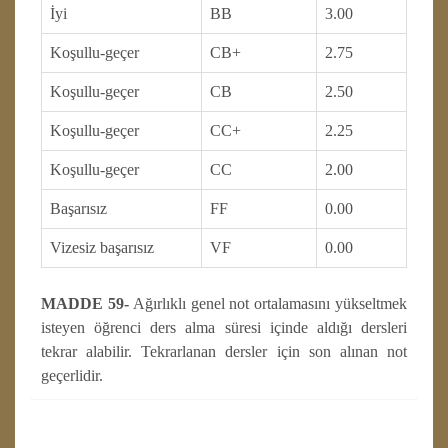
İyi
BB
3.00
Koşullu-geçer
CB+
2.75
Koşullu-geçer
CB
2.50
Koşullu-geçer
CC+
2.25
Koşullu-geçer
CC
2.00
Başarısız
FF
0.00
Vizesiz başarısız
VF
0.00
MADDE 59-
Ağırlıklı genel not ortalamasını yükseltmek
isteyen öğrenci ders alma süresi içinde aldığı dersleri
tekrar alabilir. Tekrarlanan dersler için son alınan not
geçerlidir.