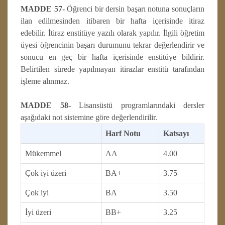
MADDE 57-
Öğrenci bir dersin başarı notuna sonuçların
ilan edilmesinden itibaren bir hafta içerisinde itiraz
edebilir. İtiraz enstitüye yazılı olarak yapılır. İlgili öğretim
üyesi öğrencinin başarı durumunu tekrar değerlendirir ve
sonucu en geç bir hafta içerisinde enstitüye bildirir.
Belirtilen sürede yapılmayan itirazlar enstitü tarafından
işleme alınmaz.
MADDE 58-
Lisansüstü programlarındaki dersler
aşağıdaki not sistemine göre değerlendirilir.
Harf Notu
Katsayı
Mükemmel
AA
4.00
Çok iyi üzeri
BA+
3.75
Çok iyi
BA
3.50
İyi üzeri
BB+
3.25