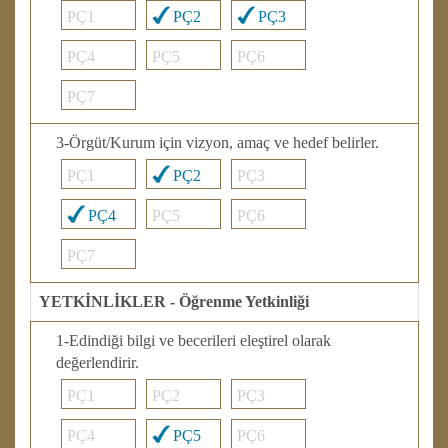
PÇ1
PÇ2
PÇ3
PÇ4
PÇ5
PÇ6
PÇ7
3-Örgüt/Kurum için vizyon, amaç ve hedef belirler.
PÇ1
PÇ2
PÇ3
PÇ4
PÇ5
PÇ6
PÇ7
YETKİNLİKLER - Öğrenme Yetkinliği
1-Edindiği bilgi ve becerileri eleştirel olarak
değerlendirir.
PÇ1
PÇ2
PÇ3
PÇ4
PÇ5
PÇ6