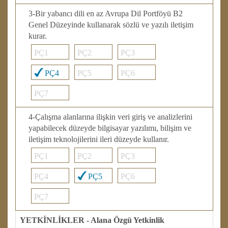
3-Bir yabancı dili en az Avrupa Dil Portföyü B2
Genel Düzeyinde kullanarak sözlü ve yazılı iletişim
kurar.
PÇ1
PÇ2
PÇ3
PÇ4
PÇ5
PÇ6
PÇ7
4-Çalışma alanlarına ilişkin veri giriş ve analizlerini
yapabilecek düzeyde bilgisayar yazılımı, bilişim ve
iletişim teknolojilerini ileri düzeyde kullanır.
PÇ1
PÇ2
PÇ3
PÇ4
PÇ5
PÇ6
PÇ7
YETKİNLİKLER - Alana Özgü Yetkinlik