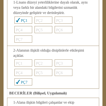
1-Lisans düzeyi yeterliliklerine dayalı olarak, aynı
veya farklı bir alandaki bilgilerini uzmanlık
düzeyinde geliştirir ve derinleştirir.
PÇ1
PÇ2
PÇ3
PÇ4
PÇ5
PÇ6
PÇ7
2-Alanının ilişkili olduğu disiplinlerle etkileşimi
açıklar.
PÇ1
PÇ2
PÇ3
PÇ4
PÇ5
PÇ6
PÇ7
BECERİLER (Bilişsel, Uygulamalı)
1-Alana ilişkin bilgileri çalışanlar ve ekip