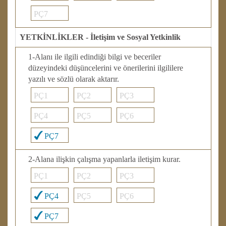
PÇ7
YETKİNLİKLER - İletişim ve Sosyal Yetkinlik
1-Alanı ile ilgili edindiği bilgi ve beceriler
düzeyindeki düşüncelerini ve önerilerini ilgililere
yazılı ve sözlü olarak aktarır.
PÇ1
PÇ2
PÇ3
PÇ4
PÇ5
PÇ6
PÇ7
2-Alana ilişkin çalışma yapanlarla iletişim kurar.
PÇ1
PÇ2
PÇ3
PÇ4
PÇ5
PÇ6
PÇ7