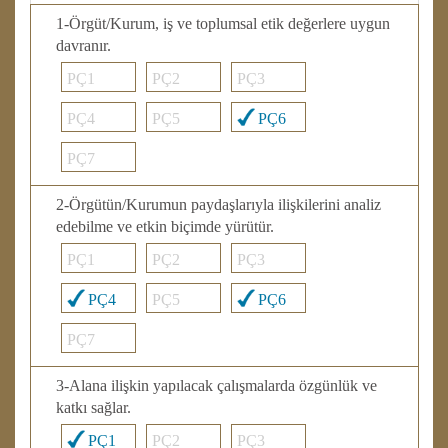
1-Örgüt/Kurum, iş ve toplumsal etik değerlere uygun
davranır.
PÇ1
PÇ2
PÇ3
PÇ4
PÇ5
PÇ6
PÇ7
2-Örgütün/Kurumun paydaşlarıyla ilişkilerini analiz
edebilme ve etkin biçimde yürütür.
PÇ1
PÇ2
PÇ3
PÇ4
PÇ5
PÇ6
PÇ7
3-Alana ilişkin yapılacak çalışmalarda özgünlük ve
katkı sağlar.
PÇ1
PÇ2
PÇ3