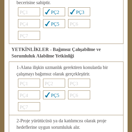
becerisine sahiptir.
PÇ1
PÇ2
PÇ3
PÇ4
PÇ5
PÇ6
PÇ7
YETKİNLİKLER - Bağımsız Çalışabilme ve
Sorumluluk Alabilme Yetkinliği
1-Alana ilişkin uzmanlık gerektiren konularda bir
çalışmayı bağımsız olarak gerçekleştirir.
PÇ1
PÇ2
PÇ3
PÇ4
PÇ5
PÇ6
PÇ7
2-Proje yürütücüsü ya da katılımcısı olarak proje
hedeflerine uygun sorumluluk alır.