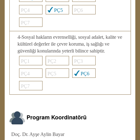
PÇ4
PÇ5
PÇ6
PÇ7
4-Sosyal hakların evrenselliği, sosyal adalet, kalite ve
kültürel değerler ile çevre koruma, iş sağlığı ve
güvenliği konularında yeterli bilince sahiptir.
PÇ1
PÇ2
PÇ3
PÇ4
PÇ5
PÇ6
PÇ7
Program Koordinatörü
Doç. Dr. Ayşe Aylin Bayar