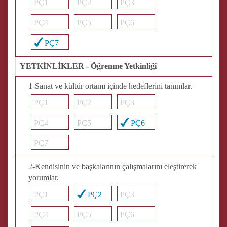
PÇ1
PÇ2
PÇ3
PÇ4
PÇ5
PÇ6
PÇ7
YETKİNLİKLER - Öğrenme Yetkinliği
1-Sanat ve kültür ortamı içinde hedeflerini tanımlar.
PÇ1
PÇ2
PÇ3
PÇ4
PÇ5
PÇ6
PÇ7
2-Kendisinin ve başkalarının çalışmalarını eleştirerek
yorumlar.
PÇ1
PÇ2
PÇ3
PÇ4
PÇ5
PÇ6