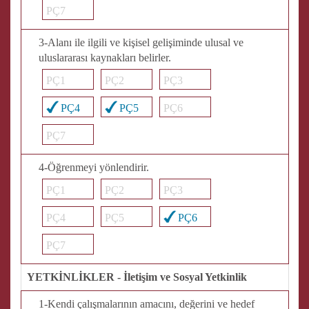
PÇ7
3-Alanı ile ilgili ve kişisel gelişiminde ulusal ve
uluslararası kaynakları belirler.
PÇ1
PÇ2
PÇ3
PÇ4
PÇ5
PÇ6
PÇ7
4-Öğrenmeyi yönlendirir.
PÇ1
PÇ2
PÇ3
PÇ4
PÇ5
PÇ6
PÇ7
YETKİNLİKLER - İletişim ve Sosyal Yetkinlik
1-Kendi çalışmalarının amacını, değerini ve hedef