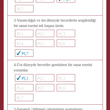
PÇ7
3-Yaratıcılığın ve üst düzeyde becerilerin sergilendiği
bir sanat eserini tek başına üretir.
PÇ1
PÇ2
PÇ3
PÇ4
PÇ5
PÇ6
PÇ7
4-Üst düzeyde beceriler gerektiren bir sanat eserini
yorumlar.
PÇ1
PÇ2
PÇ3
PÇ4
PÇ5
PÇ6
PÇ7
5-Sanatsal / bilimsel çalışmaların aşamalarını