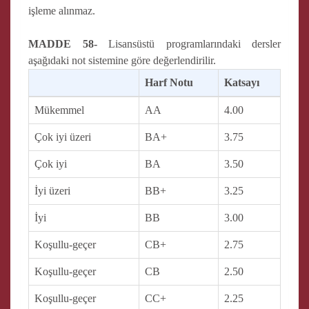
işleme alınmaz.
MADDE 58-
Lisansüstü programlarındaki dersler
aşağıdaki not sistemine göre değerlendirilir.
Harf Notu
Katsayı
Mükemmel
AA
4.00
Çok iyi üzeri
BA+
3.75
Çok iyi
BA
3.50
İyi üzeri
BB+
3.25
İyi
BB
3.00
Koşullu-geçer
CB+
2.75
Koşullu-geçer
CB
2.50
Koşullu-geçer
CC+
2.25