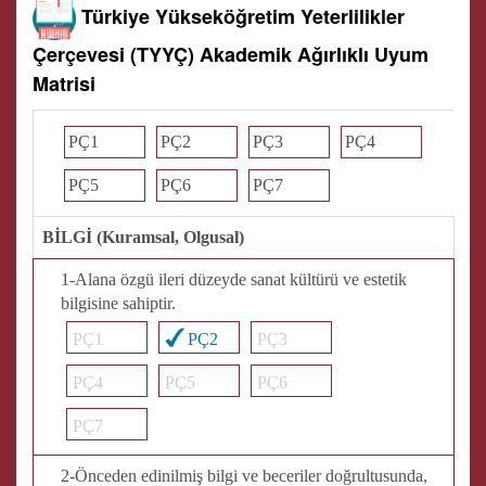
Türkiye Yükseköğretim Yeterlilikler
Çerçevesi (TYYÇ) Akademik Ağırlıklı Uyum
Matrisi
PÇ1
PÇ2
PÇ3
PÇ4
PÇ5
PÇ6
PÇ7
BİLGİ (Kuramsal, Olgusal)
1-Alana özgü ileri düzeyde sanat kültürü ve estetik
bilgisine sahiptir.
PÇ1
PÇ2
PÇ3
PÇ4
PÇ5
PÇ6
PÇ7
2-Önceden edinilmiş bilgi ve beceriler doğrultusunda,