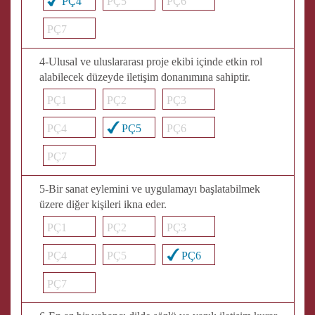
PÇ4
PÇ5
PÇ6
PÇ7
4-Ulusal ve uluslararası proje ekibi içinde etkin rol
alabilecek düzeyde iletişim donanımına sahiptir.
PÇ1
PÇ2
PÇ3
PÇ4
PÇ5
PÇ6
PÇ7
5-Bir sanat eylemini ve uygulamayı başlatabilmek
üzere diğer kişileri ikna eder.
PÇ1
PÇ2
PÇ3
PÇ4
PÇ5
PÇ6
PÇ7