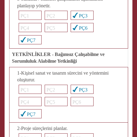
planlayıp yönetir.
PÇ1
PÇ2
PÇ3
PÇ4
PÇ5
PÇ6
PÇ7
YETKİNLİKLER - Bağımsız Çalışabilme ve
Sorumluluk Alabilme Yetkinliği
1-Kişisel sanat ve tasarım sürecini ve yöntemini
oluşturur.
PÇ1
PÇ2
PÇ3
PÇ4
PÇ5
PÇ6
PÇ7
2-Proje süreçlerini planlar.