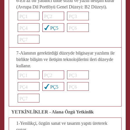
6-En az bir yabancı dilde sözlü ve yazılı iletişim kurar
(Avrupa Dil Portföyü Genel Düzeyi: B2 Düzeyi).
PÇ1
PÇ2
PÇ3
PÇ4
PÇ5
PÇ6
PÇ7
7-Alanının gerektirdiği düzeyde bilgisayar yazılımı ile
birlikte bilişim ve iletişim teknolojilerini ileri düzeyde
kullanır.
PÇ1
PÇ2
PÇ3
PÇ4
PÇ5
PÇ6
PÇ7
YETKİNLİKLER - Alana Özgü Yetkinlik
1-Yenilikçi, özgün sanat ve tasarım yapıtı üreterek
sunar.