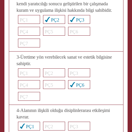
kendi yaratıcılığı sonucu geliştirilen bir çalışmada
kuram ve uygulama ilişkisi hakkında bilgi sahibidir.
PÇ1
PÇ2
PÇ3
PÇ4
PÇ5
PÇ6
PÇ7
3-Üretime yön verebilecek sanat ve estetik bilgisine
sahiptir.
PÇ1
PÇ2
PÇ3
PÇ4
PÇ5
PÇ6
PÇ7
4-Alanının ilişkili olduğu disiplinlerarası etkileşimi
kavrar.
PÇ1
PÇ2
PÇ3