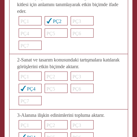
kitlesi için anlamını tanımlayarak etkin biçimde ifade
eder.
PÇ1
PÇ2
PÇ3
PÇ4
PÇ5
PÇ6
PÇ7
2-Sanat ve tasarım konusundaki tartışmalara katılarak
görüşlerini etkin biçimde aktarır.
PÇ1
PÇ2
PÇ3
PÇ4
PÇ5
PÇ6
PÇ7
3-Alanına ilişkin edinimlerini topluma aktarır.
PÇ1
PÇ2
PÇ3