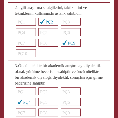
2-İlgili araştırma stratejilerini, taktiklerini ve
tekniklerini kullanmada ustalık sahibidir.
PÇ1
PÇ2
PÇ3
PÇ4
PÇ5
PÇ6
PÇ7
PÇ8
PÇ9
PÇ10
3-Öncü nitelikte bir akademik araştırmayı diyalektik
olarak yürütme becerisine sahiptir ve öncü nitelikte
bir akademik diyaloga diyalektik sonuçları için girme
becerisine sahiptir.
PÇ1
PÇ2
PÇ3
PÇ4
PÇ5
PÇ6
PÇ7
PÇ8
PÇ9