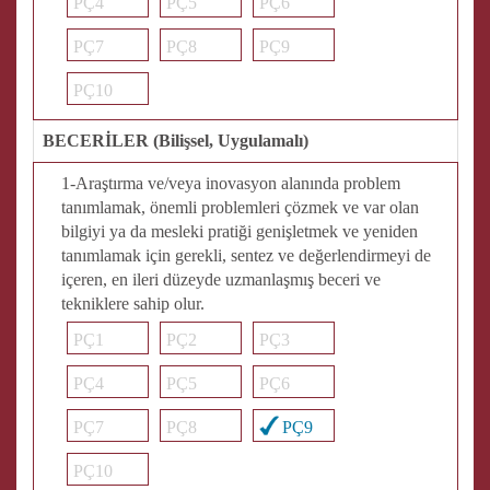
PÇ4
PÇ5
PÇ6
PÇ7
PÇ8
PÇ9
PÇ10
BECERİLER (Bilişsel, Uygulamalı)
1-Araştırma ve/veya inovasyon alanında problem
tanımlamak, önemli problemleri çözmek ve var olan
bilgiyi ya da mesleki pratiği genişletmek ve yeniden
tanımlamak için gerekli, sentez ve değerlendirmeyi de
içeren, en ileri düzeyde uzmanlaşmış beceri ve
tekniklere sahip olur.
PÇ1
PÇ2
PÇ3
PÇ4
PÇ5
PÇ6
PÇ7
PÇ8
PÇ9
PÇ10