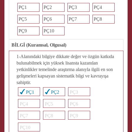
PÇ1
PÇ2
PÇ3
PÇ4
PÇ5
PÇ6
PÇ7
PÇ8
PÇ9
PÇ10
BİLGİ (Kuramsal, Olgusal)
1-Alanındaki bilgiye dikkate değer ve özgün katkıda
bulunabilmek için yüksek lisansta kazanılan
yetkinlikler temelinde araştırma alanıyla ilgili en son
gelişmeleri kapsayan sistematik bilgi ve kavrayışa
sahiptir.
PÇ1
PÇ2
PÇ3
PÇ4
PÇ5
PÇ6
PÇ7
PÇ8
PÇ9
PÇ10