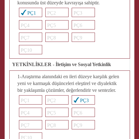
konusunda üst düzeyde kavrayışa sahiptir.
PÇ1
PÇ2
PÇ3
PÇ4
PÇ5
PÇ6
PÇ7
PÇ8
PÇ9
PÇ10
YETKİNLİKLER - İletişim ve Sosyal Yetkinlik
1-Araştırma alanındaki en ileri düzeye karşılık gelen
yeni ve karmaşık düşünceleri eleştirel ve diyalektik
bir yaklaşımla çözümler, değerlendirir ve sentezler.
PÇ1
PÇ2
PÇ3
PÇ4
PÇ5
PÇ6
PÇ7
PÇ8
PÇ9
PÇ10