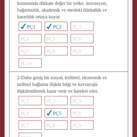
konusunda dikkate değer bir yetke, inovasyon,
bağımsızlık, akademik ve mesleki dürüstlük ve
kararlılık ortaya koyar.
PÇ1
PÇ2
PÇ3
PÇ4
PÇ5
PÇ6
PÇ7
PÇ8
PÇ9
PÇ10
2-Daha geniş bir sosyal, kültürel, ekonomik ve
tarihsel bağlama ilişkin bilgi ve kavrayışla
ilişkilendirerek karar verir ve hareket eder.
PÇ1
PÇ2
PÇ3
PÇ4
PÇ5
PÇ6
PÇ7
PÇ8
PÇ9