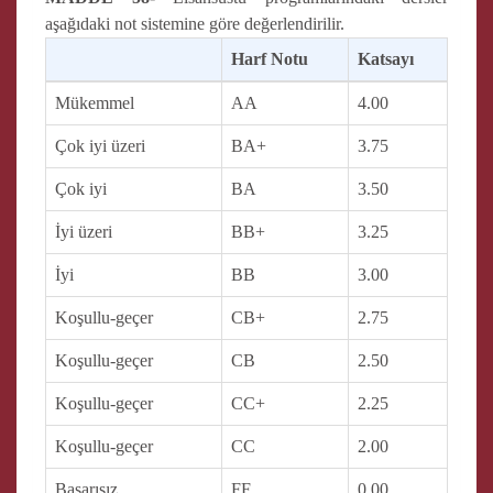
aşağıdaki not sistemine göre değerlendirilir.
Harf Notu
Katsayı
Mükemmel
AA
4.00
Çok iyi üzeri
BA+
3.75
Çok iyi
BA
3.50
İyi üzeri
BB+
3.25
İyi
BB
3.00
Koşullu-geçer
CB+
2.75
Koşullu-geçer
CB
2.50
Koşullu-geçer
CC+
2.25
Koşullu-geçer
CC
2.00
Başarısız
FF
0.00