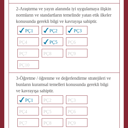
2-Araştırma ve yayın alanında iyi uygulamaya ilişkin
normların ve standartların temelinde yatan etik ilkeler
konusunda gerekli bilgi ve kavrayışa sahiptir.
PÇ1
PÇ2
PÇ3
PÇ4
PÇ5
PÇ6
PÇ7
PÇ8
PÇ9
PÇ10
3-Öğretme / öğrenme ve değerlendirme stratejileri ve
bunların kuramsal temelleri konusunda gerekli bilgi
ve kavrayışa sahiptir.
PÇ1
PÇ2
PÇ3
PÇ4
PÇ5
PÇ6
PÇ7
PÇ8
PÇ9