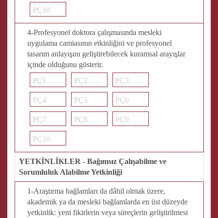
PÇ10
4-Profesyonel doktora çalışmasında mesleki
uygulama camiasının etkinliğini ve profesyonel
tasarım anlayışını geliştirebilecek kuramsal arayışlar
içinde olduğunu gösterir.
PÇ1
PÇ2
PÇ3
PÇ4
PÇ5
PÇ6
PÇ7
PÇ8
PÇ9
PÇ10
YETKİNLİKLER - Bağımsız Çalışabilme ve
Sorumluluk Alabilme Yetkinliği
1-Araştırma bağlamları da dâhil olmak üzere,
akademik ya da mesleki bağlamlarda en üst düzeyde
yetkinlik: yeni fikirlerin veya süreçlerin geliştirilmesi