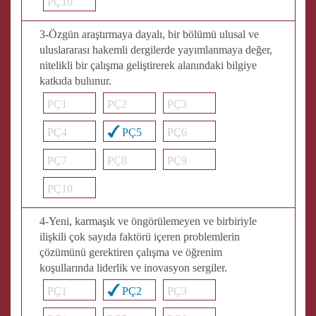
PÇ10
3-Özgün araştırmaya dayalı, bir bölümü ulusal ve
uluslararası hakemli dergilerde yayımlanmaya değer,
nitelikli bir çalışma geliştirerek alanındaki bilgiye
katkıda bulunur.
PÇ1
PÇ2
PÇ3
PÇ4
PÇ5
PÇ6
PÇ7
PÇ8
PÇ9
PÇ10
4-Yeni, karmaşık ve öngörülemeyen ve birbiriyle
ilişkili çok sayıda faktörü içeren problemlerin
çözümünü gerektiren çalışma ve öğrenim
koşullarında liderlik ve inovasyon sergiler.
PÇ1
PÇ2
PÇ3