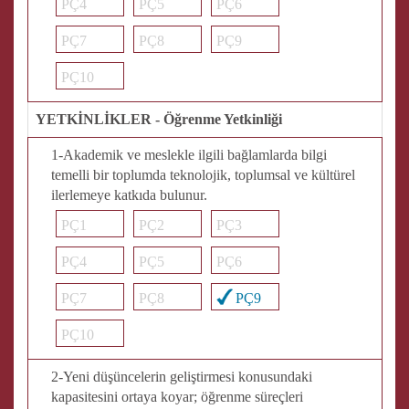
PÇ4
PÇ5
PÇ6
PÇ7
PÇ8
PÇ9
PÇ10
YETKİNLİKLER - Öğrenme Yetkinliği
1-Akademik ve meslekle ilgili bağlamlarda bilgi
temelli bir toplumda teknolojik, toplumsal ve kültürel
ilerlemeye katkıda bulunur.
PÇ1
PÇ2
PÇ3
PÇ4
PÇ5
PÇ6
PÇ7
PÇ8
PÇ9
PÇ10
2-Yeni düşüncelerin geliştirmesi konusundaki
kapasitesini ortaya koyar; öğrenme süreçleri